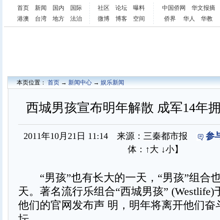
首页
新闻
国内
国际
社区
论坛
曝料
中国侨网
华文报摘
港澳
台湾
地方
法治
微博
博客
空间
侨界
华人
华教
本页位置：
首页
→
新闻中心
→
娱乐新闻
西城男孩宣布明年解散 成军14年
2011年10月21日 11:14 来源：三秦都市报
参
体：
↑大
↓小
】
“男孩”也有长大的一天，“男孩”组合
天。著名流行乐组合“西城男孩” (Westlif
他们的官网发布声 明，明年将离开他们奋
坛。