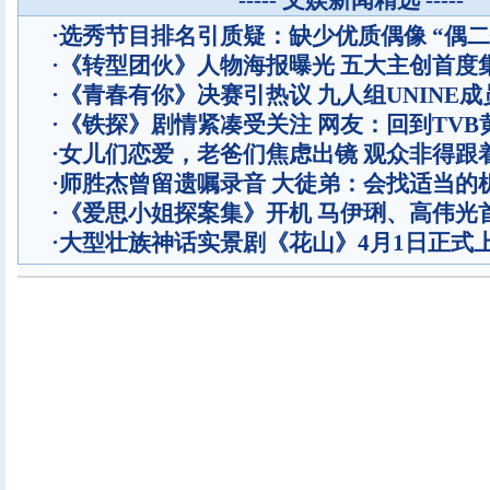
----- 文娱新闻精选 -----
·
选秀节目排名引质疑：缺少优质偶像 “偶二
·
《转型团伙》人物海报曝光 五大主创首度
·
《青春有你》决赛引热议 九人组UNINE成
·
《铁探》剧情紧凑受关注 网友：回到TVB
·
女儿们恋爱，老爸们焦虑出镜 观众非得跟
·
师胜杰曾留遗嘱录音 大徒弟：会找适当的
·
《爱思小姐探案集》开机 马伊琍、高伟光
·
大型壮族神话实景剧《花山》4月1日正式