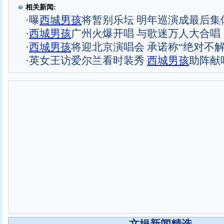
相关新闻:
·
曝
西城男孩
将暂别乐坛 明年巡演成最后集
·
西城男孩
广州火爆开唱 与歌迷万人大合唱
·
西城男孩
将迎北京演唱会 承诺称“绝对不解
·
英女王访爱尔兰看时装秀
西城男孩
助阵献