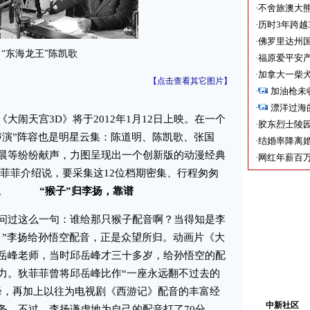
·
不舍旅澳大
·
历时3年跨越
·
佛罗里达州国
“东海龙王”陈凯歌
·
福原爱平安产
·
加拿大一柴犬
【点击查看其它图片】
·
加油枪未
·
漂洋过海
天宫3D》将于2012年1月12日上映。在一个
·
胶东烈士陵
声演”阵容也是明星云集：陈道明、陈凯歌、张国
·
结婚率降离婚
晨等纷纷献声，力图呈现出一个创新版的动漫经典
·
网红年薪百万
狄菲菲介绍说，要采集这12位档期密集、行程匆匆
的事。
“猴子”归李扬，靠谱
过这么一句：谁给那只猴子配音啊？当得知是李
！”李扬给孙悟空配音，正是众望所归。动画片《大
岳峰老师，当时邱岳峰才三十多岁，给孙悟空的配
力。狄菲菲曾将邱岳峰比作“一座永远翻不过去的
峰，再加上以往为电视剧《西游记》配音的丰富经
中新社区
务。不过，李扬谦虚地为自己的配音打了70分。