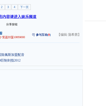
2
3
4
下一页
彩内容请进入娱乐频道
分享按钮
【编辑:蒲希茜】
参与互动(
0
)
姚晨陈佩斯加盟配音
巨制剑指2012