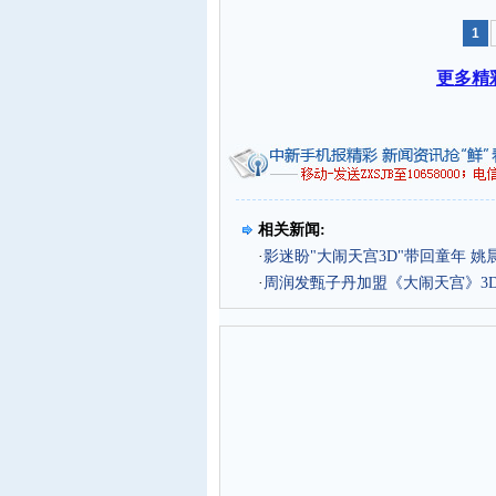
1
更多精
相关新闻:
·
影迷盼"大闹天宫3D"带回童年 
·
周润发甄子丹加盟《大闹天宫》3D