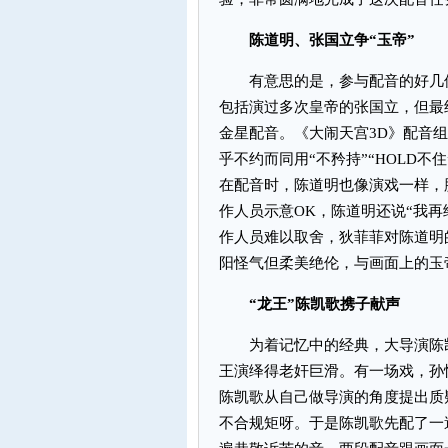
陈道明、张国立争“玉帝”
有意思的是，参与配音的好几位
包括演过多次皇帝的张国立，但最
金星配音。《大闹天宫3D》配音
乎不约而同用“不矜持”“HOLD
在配音时，陈道明也像演戏一样，
作人员示意OK，陈道明还说“我
作人员难以取舍，狄菲菲对陈道明
阳怪气但柔美绝伦，与画面上的玉
“龙王”陈凯歌携子献声
为着记忆中的经典，大导演陈凯
王演绎得老奸巨滑。有一场戏，孙
陈凯歌从自己做导演的角度提出质
不合规矩呀。于是陈凯歌先配了一