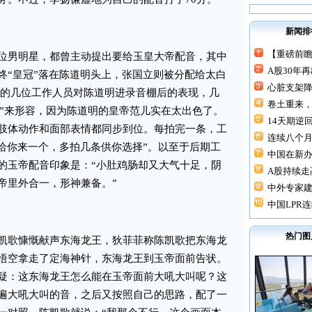
新闻排
【重磅前瞻
男明星，都曾主动提出要给玉皇大帝配音，其中
A股30年
终“皇冠”落在陈道明头上，张国立则被分配给太白
心脏支架降价
组的几位工作人员对陈道明进录音棚后的表现，几
卷土重来，
不住”来形容，因为陈道明的皇帝范儿实在太出色了。
14天期逆回
肢体动作和面部表情都同步到位。每拍完一条，工
连续八个月“
再给你来一个，多拍几条供你选择”。以至于后期工
中国在新
的玉帝配音印象是：“小肚鸡肠却又大气十足，阴
A股持续走高
帝里外合一，形神兼备。”
中外专家建
中国LPR连
热门图
歌慷慨献声东海龙王，狄菲菲称陈凯歌把东海龙
悟空拿走了定海神针，东海龙王到玉帝面前告状。
疑：这东海龙王怎么能在玉帝面前大吼大叫呢？这
遍大吼大叫的音，之后又按照自己的思路，配了一