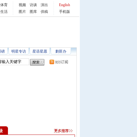
体育
视频
访谈
演出
English
生活
图片
图库
供稿
手机版
重磅
明星专访
星语星愿
剿匪办