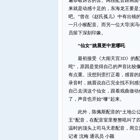
遍恭敬诉苦的音。两段配音跟画面
来就是动感十足的，东海龙王要是
吧。”曾在《赵氏孤儿》中有出镜
一只小猴配音。而另一位大导演冯
员留下深刻印象。
“仙女”姚晨更中意哪吒
最初接受《大闹天宫3D》的配音
咤”，原因是觉得自己的声音比较
有点重。没想到歪打正着，感冒的
录音时，姚晨说自己完全找不到感
自己去演这个仙女，跟着戏曲做动
了，声音也开始“嗲”起来。
此外，陈佩斯配音的“土地公公”
王”配音，在配音室里整整吼叫了四
温时的顶头上司马天君配音，周立
记者 沈梅 通讯员 小颖