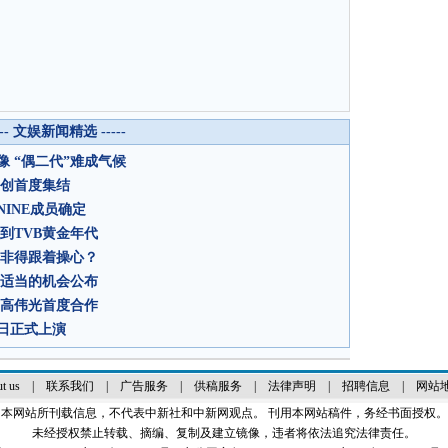
--- 文娱新闻精选 -----
 “偶二代”难成气候
主创首度集结
INE成员确定
到TVB黄金年代
众非得跟着操心？
找适当的机会公布
、高伟光首度合作
日正式上演
t us
|
联系我们
|
广告服务
|
供稿服务
|
法律声明
|
招聘信息
|
网站
本网站所刊载信息，不代表中新社和中新网观点。 刊用本网站稿件，务经书面授权。
未经授权禁止转载、摘编、复制及建立镜像，违者将依法追究法律责任。