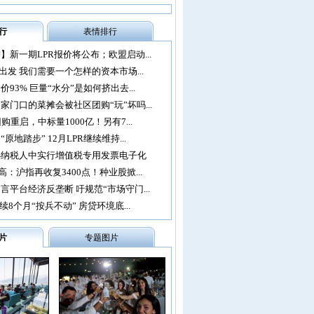
行
表情排行
】新一期LPR报价将公布；欧盟启动...
再出发 我们需要一个怎样的资本市场...
93% 巨量“水分”是如何挤出去...
家门口的菜摊会被社区团购“玩”坏吗...
购重启，中标量1000亿！另有7...
原地踏步” 12月LPR继续维持...
办纳税人中实行增值税专用发票电子化
：沪指再收复3400点！种业股掀...
言平台经济反垄断 吁规范“市场守门...
续8个月“按兵不动” 房贷环境底...
片
专题图片