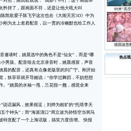
一对照，陈凯歌就说：“我那个不行，这个画面本
太矜持了，跟画面不符，还是让他大吼大叫
99米“高
的陈凯歌爱子陈飞宇这次也在《大闹天宫3D》中为
小刚为太上老君配音，以一贯的冷幽默也给工作人
德国波恩
邀请时，姚晨选中的角色不是“仙女”，而是“哪
热点视
像小男孩。配音组去北京录音时，姚晨感冒，声音
姚晨的配音，还真有点像老版里的刘广宁。刚开始
觉，狄菲菲就开导她说：“你学过舞蹈，不妨想想
作。”姚晨的水袖一甩，兰花指一翘，感觉全来
说话漏风，效果很逗；刘烨为粗犷的“托塔李天
五个钟头”；而“海派清口”周立波为孙悟空当弼马
波特意配了一个上海话版，搞笑力度倍增。 快报