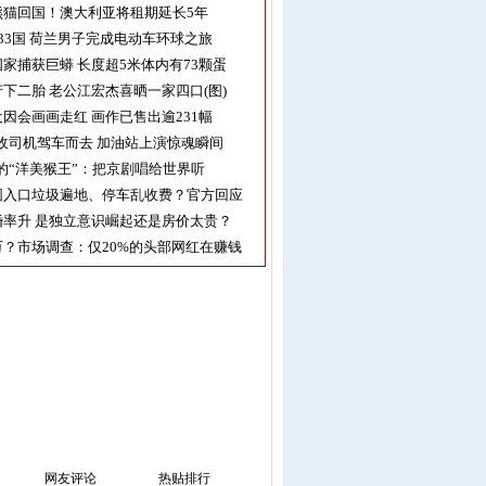
熊猫回国！澳大利亚将租期延长5年
33国 荷兰男子完成电动车环球之旅
家捕获巨蟒 长度超5米体内有73颗蛋
下二胎 老公江宏杰喜晒一家四口(图)
因会画画走红 画作已售出逾231幅
收司机驾车而去 加油站上演惊魂瞬间
的“洋美猴王”：把京剧唱给世界听
园入口垃圾遍地、停车乱收费？官方回应
率升 是独立意识崛起还是房价太贵？
？市场调查：仅20%的头部网红在赚钱
网友评论
热贴排行