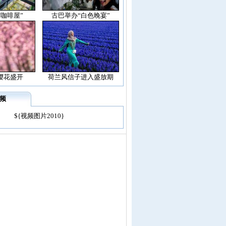
空咖啡屋”
古巴举办“白色晚宴”
樱花盛开
荷兰风信子进入盛放期
频
${视频图片2010}