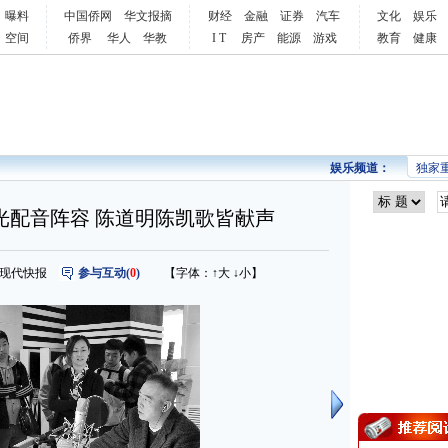
曝料
中国侨网
华文报摘
财经
金融
证券
汽车
文化
娱乐
空间
侨界
华人
华教
I T
房产
能源
游戏
教育
健康
娱乐频道：
独家
光配音阵容 陈道明陈凯歌皆献声
来源：现代快报
参与互动(
0
)
【字体：
↑大
↓小
】