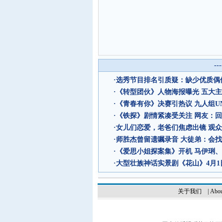
--
·
选秀节目排名引质疑：缺少优质偶像
·
《转型团伙》人物海报曝光 五大
·
《青春有你》决赛引热议 九人组UN
·
《铁探》剧情紧凑受关注 网友：回
·
女儿们恋爱，老爸们焦虑出镜 观
·
师胜杰曾留遗嘱录音 大徒弟：会
·
《爱思小姐探案集》开机 马伊琍
·
大型壮族神话实景剧《花山》4月1
关于我们
|
Abou