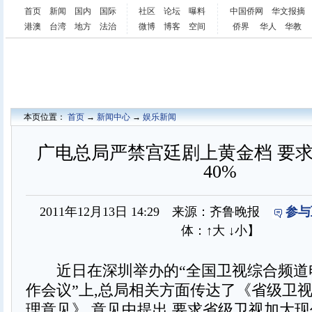
首页
新闻
国内
国际
社区
论坛
曝料
中国侨网
华文报摘
港澳
台湾
地方
法治
微博
博客
空间
侨界
华人
华教
本页位置：
首页
→
新闻中心
→
娱乐新闻
广电总局严禁宫廷剧上黄金档 要
40%
2011年12月13日 14:29 来源：齐鲁晚报
参与
体：
↑大
↓小
】
近日在深圳举办的“全国卫视综合频道
作会议”上,总局相关方面传达了《省级卫
理意见》,意见中提出,要求省级卫视加大