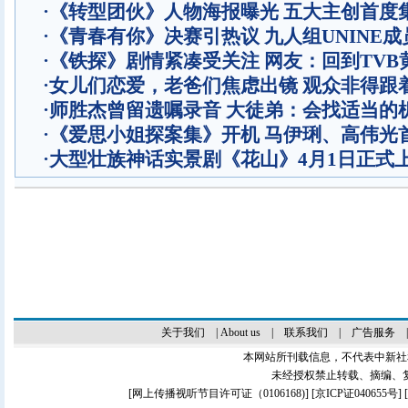
·
《转型团伙》人物海报曝光 五大主创首度
·
《青春有你》决赛引热议 九人组UNINE成
·
《铁探》剧情紧凑受关注 网友：回到TVB
·
女儿们恋爱，老爸们焦虑出镜 观众非得跟
·
师胜杰曾留遗嘱录音 大徒弟：会找适当的
·
《爱思小姐探案集》开机 马伊琍、高伟光
·
大型壮族神话实景剧《花山》4月1日正式
关于我们
|
About us
|
联系我们
|
广告服务
本网站所刊载信息，不代表中新社
未经授权禁止转载、摘编、
[
网上传播视听节目许可证（0106168)
] [
京ICP证040655号
]