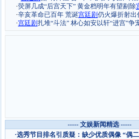
·
荧屏几成“后宫天下” 黄金档明年有望剔除
·
辛亥革命已百年 荒诞
宫廷剧
仍火爆折射出
·
宫廷剧
扎堆“斗法” 林心如安以轩“进宫”争
----- 文娱新闻精选 -----
·
选秀节目排名引质疑：缺少优质偶像 “偶二