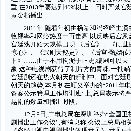
重,在2013年要达到40%以上；同时严禁
黄金档播出。
2011年,随着年初由杨幂和冯绍峰主演
收视率和网络热度一再走高,以反映后宫恩
宫廷戏开始大规模出现:《后宫》、《倾世
惊心》、《武则天秘史》、《后宫·甄嬛传
下》……由于不用拘泥于正史,编剧可以天
象,这种电视剧获得了制片方的青睐,一批
宫廷剧还在热火朝天的赶制中。面对宫廷
朝天的趋势,本月初在顺义举办的“2011年
备案公示管理工作培训班”上,总局表示将
越剧的数量和播出时段。
12月9日,广电总局在深圳举办“全国卫
剧播出工作会议”,有消息称,会议上总局相
《省级卫视电视剧播出管理意见》,意见中