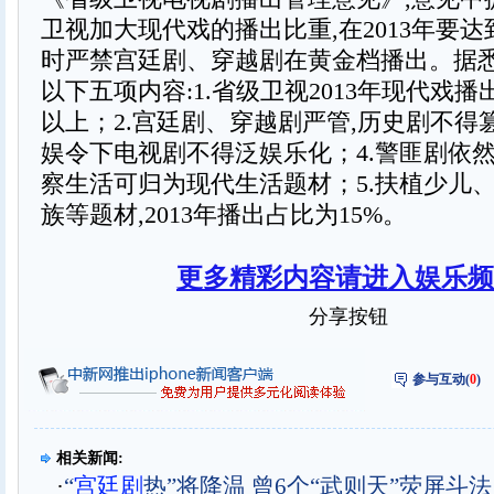
卫视加大现代戏的播出比重,在2013年要达
时严禁宫廷剧、穿越剧在黄金档播出。据悉
以下五项内容:1.省级卫视2013年现代戏播
以上；2.宫廷剧、穿越剧严管,历史剧不得篡
娱令下电视剧不得泛娱乐化；4.警匪剧依然
察生活可归为现代生活题材；5.扶植少儿
族等题材,2013年播出占比为15%。
更多精彩内容请进入娱乐频
分享按钮
参与互动(
0
)
相关新闻:
·
“
宫廷剧
热”将降温 曾6个“武则天”荧屏斗法