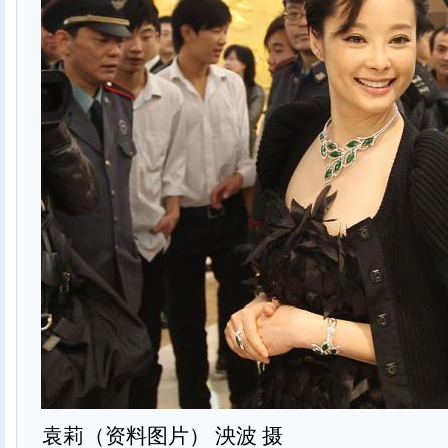
袁莉（资料图片） 泱波 摄