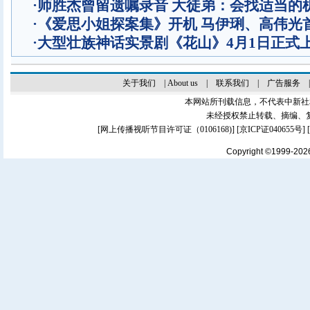
·
师胜杰曾留遗嘱录音 大徒弟：会找适当的
·
《爱思小姐探案集》开机 马伊琍、高伟光
·
大型壮族神话实景剧《花山》4月1日正式
关于我们
|
About us
|
联系我们
|
广告服务
本网站所刊载信息，不代表中新社
未经授权禁止转载、摘编、
[
网上传播视听节目许可证（0106168)
] [
京ICP证040655号
]
Copyright ©1999-20