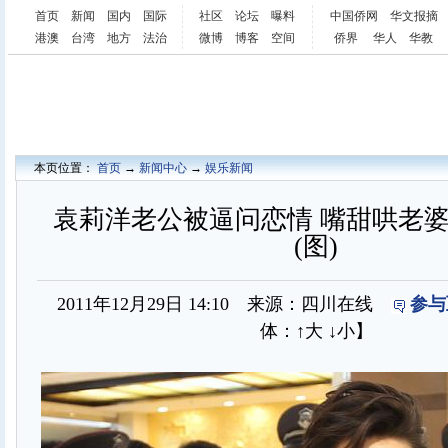
首页
新闻
国内
国际
社区
论坛
曝料
中国侨网
华文报摘
港澳
台湾
地方
法治
微博
博客
空间
侨界
华人
华教
本页位置：
首页
→
新闻中心
→
娱乐新闻
袁莉洋老公被逼问恋情 嘴甜哄老
(图)
2011年12月29日 14:10 来源：四川在线
参与
体：
↑大
↓小
】