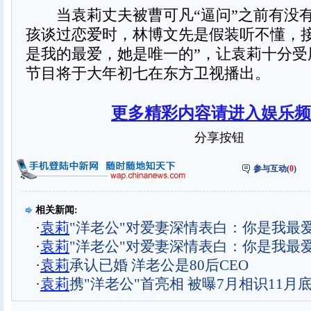
当袁莉丈夫被曹可凡“逼问”之前有没
孩谈过恋爱时，林博文先是假装听不懂，接
是我的最爱，她是唯一的”，让袁莉十分受
节目将于大年初七在东方卫视播出。
更多精彩内容请进入娱乐频
分享按钮
参与互动(
0
)
相关新闻:
·
袁莉
"洋老公"对爱妻深情表白：你是我最
·
袁莉
"洋老公"对爱妻深情表白：你是我最爱
·
袁莉
承认已婚 洋老公是80后CEO
·
袁莉
携"洋老公"首亮相 被曝7月相识11月