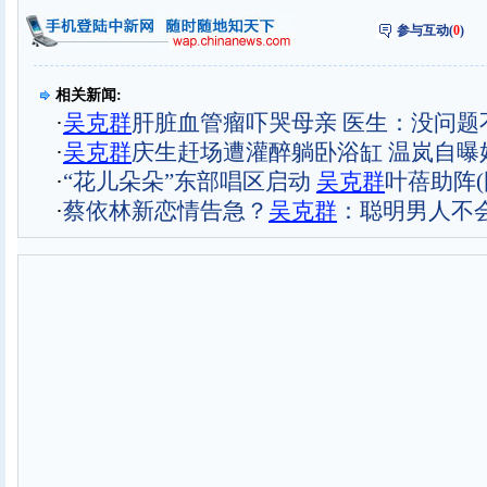
参与互动(
0
)
相关新闻:
·
吴克群
肝脏血管瘤吓哭母亲 医生：没问题
·
吴克群
庆生赶场遭灌醉躺卧浴缸 温岚自曝
·
“花儿朵朵”东部唱区启动
吴克群
叶蓓助阵(
·
蔡依林新恋情告急？
吴克群
：聪明男人不