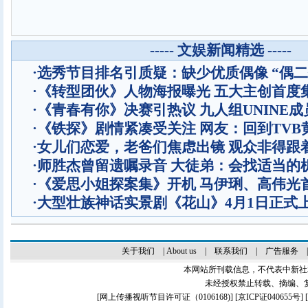
----- 文娱新闻精选 -----
·
选秀节目排名引质疑：缺少优质偶像 “偶二
·
《转型团伙》人物海报曝光 五大主创首度
·
《青春有你》决赛引热议 九人组UNINE成
·
《铁探》剧情紧凑受关注 网友：回到TVB
·
女儿们恋爱，老爸们焦虑出镜 观众非得跟
·
师胜杰曾留遗嘱录音 大徒弟：会找适当的
·
《爱思小姐探案集》开机 马伊琍、高伟光
·
大型壮族神话实景剧《花山》4月1日正式
关于我们
|
About us
|
联系我们
|
广告服务
本网站所刊载信息，不代表中新社
未经授权禁止转载、摘编、
[
网上传播视听节目许可证（0106168)
] [
京ICP证040655号
]