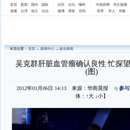
首页
新闻
国内
国际
社区
论坛
曝料
中国侨网
华文报摘
港澳
台湾
地方
法治
微博
博客
空间
侨界
华人
华教
本页位置：
首页
→
新闻中心
→
娱乐新闻
吴克群肝脏血管瘤确认良性 忙探
(图)
2012年01月06日 14:13 来源：华商晨报
参与
体：
↑大
↓小
】