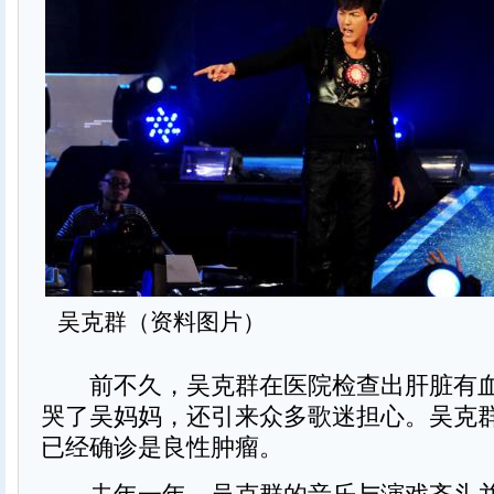
吴克群（资料图片）
前不久，吴克群在医院检查出肝脏有血
哭了吴妈妈，还引来众多歌迷担心。吴克群
已经确诊是良性肿瘤。