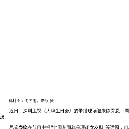
资料图：周冬雨。陆欣 摄
近日，深圳卫视《大牌生日会》的录播现场迎来陈乔恩、周冬
没。
尽管窦骁在节目中提到“周冬雨就是理想女友型”等话题，但心