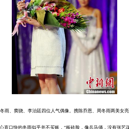
雨、窦骁、李治廷四位人气偶像。携陈乔恩、周冬雨两美女亮
直口快的冬雨似乎并不买账，“板砖脸，像兵马俑，没有张艺谋