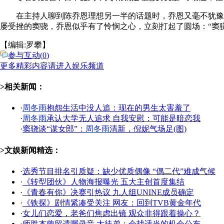
在主持人聊到陈乔恩理想另一半的话题时，乔恩又毫不犹豫地
屡受挫的窦骁，乔恩似乎有了怜悯之心，立刻打起了圆场：“窦骁也
【编辑:罗攀】
参与互动(
0
)
更多精彩内容请进入娱乐频道
>相关新闻：
·
周冬雨
抱怨生活中没人追：现在的男生太害羞了
·
周冬雨
承认大学无人追求 自我安慰：可能是暗恋我
·
窦骁谈“谋女郎”：
周冬雨
清新，倪妮气场足(图)
>文娱新闻精选：
·
选秀节目排名引质疑：缺少优质偶像 “偶二代”难成气候
·
《转型团伙》人物海报曝光 五大主创首度集结
·
《青春有你》决赛引热议 九人组UNINE成员确定
·
《铁探》剧情紧凑受关注 网友：回到TVB黄金年代
·
女儿们恋爱，老爸们焦虑出镜 观众非得跟着操心？
·
师胜杰曾留遗嘱录音 大徒弟：会找适当的机会公布