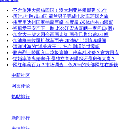
·
不舍旅澳大熊猫回国！澳大利亚将租期延长5年
·
历时3年跨越33国 荷兰男子完成电动车环球之旅
·
佛罗里达州国家捕获巨蟒 长度超5米体内有73颗蛋
·
福原爱平安产下二胎 老公江宏杰喜晒一家四口(图)
·
加拿大一柴犬因会画画走红 画作已售出逾231幅
·
加油枪未收司机驾车而去 加油站上演惊魂瞬间
·
漂洋过海的“洋美猴王”：把京剧唱给世界听
·
胶东烈士陵园入口垃圾遍地、停车乱收费？官方回应
·
结婚率降离婚率升 是独立意识崛起还是房价太贵？
·
网红年薪百万？市场调查：仅20%的头部网红在赚钱
中新社区
网友评论
热帖排行
新闻排行
表情排行