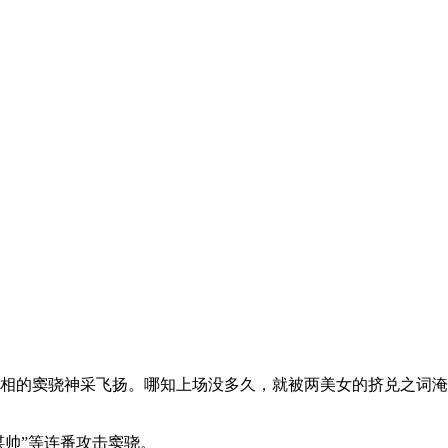
相的窦骁神采飞扬。哪知上场没多久，就被两美女的挤兑之词淹
帅”等连番攻击窦骁。