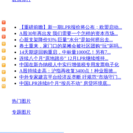
【重磅前瞻】新一期LPR报价将公布；欧盟启动...
A股30年再出发 我们需要一个怎样的资本市场...
心脏支架降价93% 巨量“水分”是如何挤出去...
卷土重来，家门口的菜摊会被社区团购“玩”坏吗...
14天期逆回购重启，中标量1000亿！另有7...
连续八个月“原地踏步” 12月LPR继续维持...
中国在新办纳税人中实行增值税专用发票电子化
A股持续走高：沪指再收复3400点！种业股掀...
中外专家建言平台经济反垄断 吁规范“市场守门...
中国LPR连续8个月“按兵不动” 房贷环境底...
热门图片
专题图片