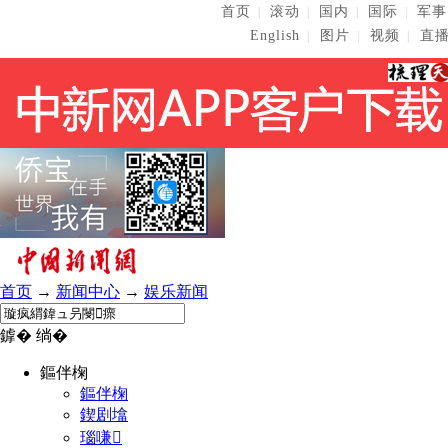
首页
滚动
国内
国际
军事
|
|
|
|
English
图片
视频
直
|
|
|
首页
→
新闻中心
→
娱乐新闻
鎼� 绱�
鏂伴椈
鏂伴椈
鍥剧墖
瑙嗛