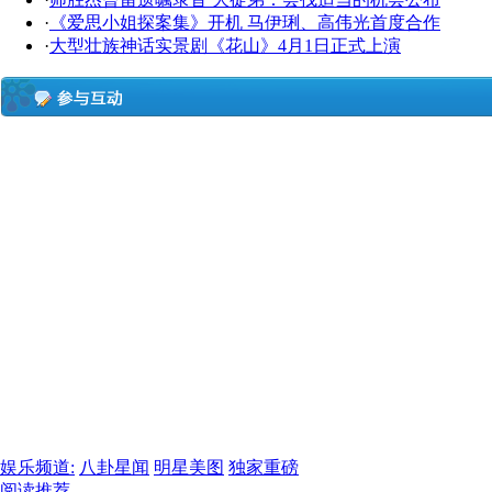
·
《爱思小姐探案集》开机 马伊琍、高伟光首度合作
·
大型壮族神话实景剧《花山》4月1日正式上演
娱乐频道:
八卦星闻
明星美图
独家重磅
阅读推荐