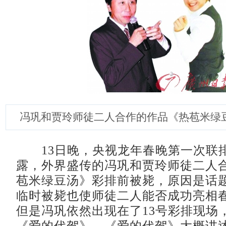
冯巩和贾玲师徒二人合作的作品《热苞米绿
13日晚，央视龙年春晚第一次联
露，外界盛传的冯巩和贾玲师徒二人
苞米绿豆汤》彩排前被毙，原因是话
临时被毙也使师徒二人能否成功亮相
但是冯巩依然出现在了13号彩排现场