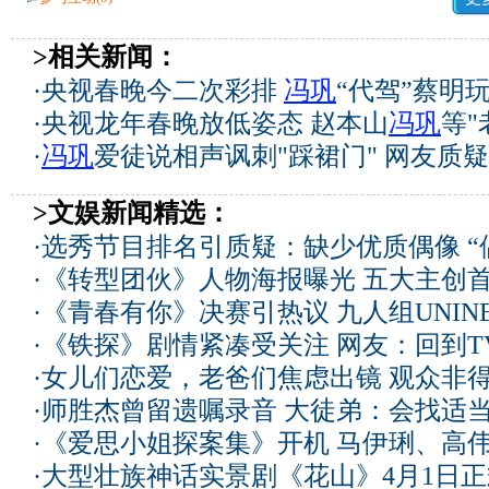
>相关新闻：
·
央视春晚今二次彩排
冯巩
“代驾”蔡明玩
·
央视龙年春晚放低姿态 赵本山
冯巩
等"
·
冯巩
爱徒说相声讽刺"踩裙门" 网友质
>文娱新闻精选：
·
选秀节目排名引质疑：缺少优质偶像 “
·
《转型团伙》人物海报曝光 五大主创
·
《青春有你》决赛引热议 九人组UNIN
·
《铁探》剧情紧凑受关注 网友：回到T
·
女儿们恋爱，老爸们焦虑出镜 观众非
·
师胜杰曾留遗嘱录音 大徒弟：会找适
·
《爱思小姐探案集》开机 马伊琍、高
·
大型壮族神话实景剧《花山》4月1日