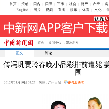
首页
滚动
国内
国际
军事
社会
财经
产经
房
|
|
|
|
|
|
|
|
English
图片
视频
直播
娱乐
体育
文化
|
|
|
|
|
|
|
首页
→
新闻中心
→
娱乐新闻
正文
评论
传冯巩贾玲春晚小品彩排前遭毙 
围
2012年01月16日 08:27 来源：广州日报
参与互动(
0
)