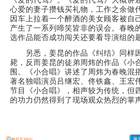
《爱的代驾》。《爱的代驾》大概讲
心爱的妻子攒钱买礼物，工作之余做
因车上拉着一个醉酒的美女顾客被自
产生了一系列啼笑皆非的误会。春晚
选作品能否成功闯关还要看导演组的
另悉，姜昆的作品《纠结》同样因
毙，反而姜昆的徒弟周炜的作品《小
围。《小合唱》讲述了周炜为春晚混
著名独唱演员吕继宏、佟铁鑫、王宏
节目《小合唱》，相声较为传统，但
的功力仍然得到了现场观众热烈的掌
参与互动(
0
)
更