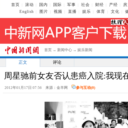
首页
滚动
国内
国际
军事
社会
财经
产经
房
|
|
|
|
|
|
|
|
English
图片
视频
直播
娱乐
体育
文化
|
|
|
|
|
|
|
首页
→
新闻中心
→
娱乐新闻
正文
评论
周星驰前女友否认患癌入院:我现
2012年01月17日 07:56 来源：金羊网
参与互动(
0
)