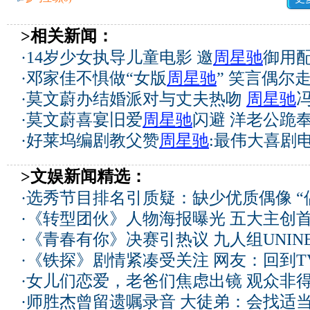
>相关新闻：
·
14岁少女执导儿童电影 邀
周星驰
御用配
·
邓家佳不惧做“女版
周星驰
” 笑言偶尔
·
莫文蔚办结婚派对与丈夫热吻
周星驰
·
莫文蔚喜宴旧爱
周星驰
闪避 洋老公跪奉
·
好莱坞编剧教父赞
周星驰
:最伟大喜剧
>文娱新闻精选：
·
选秀节目排名引质疑：缺少优质偶像 “
·
《转型团伙》人物海报曝光 五大主创
·
《青春有你》决赛引热议 九人组UNIN
·
《铁探》剧情紧凑受关注 网友：回到T
·
女儿们恋爱，老爸们焦虑出镜 观众非
·
师胜杰曾留遗嘱录音 大徒弟：会找适