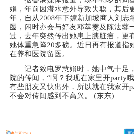
据香港媒体报道，现年45岁的周
娟，年前因潜水意外导致失聪，其后
年，自从2008年下嫁新加坡商人刘志
圈，闲时亦会与好友邓萃雯及陈法蓉
过，去年突然传出她患上胰脏癌，更
她体重急降20多磅。近日再有报道指
在养和医院留医。
记者致电罗慧娟时，她中气十足，
院的传闻，“啊？我现在家里开party
有些朋友又快出外，所以就在我家开par
不会对传闻感到不高兴。 (东东)
参与互动(
0
)
更