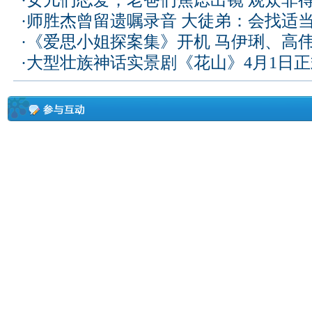
·
女儿们恋爱，老爸们焦虑出镜 观众非
·
师胜杰曾留遗嘱录音 大徒弟：会找适
·
《爱思小姐探案集》开机 马伊琍、高
·
大型壮族神话实景剧《花山》4月1日