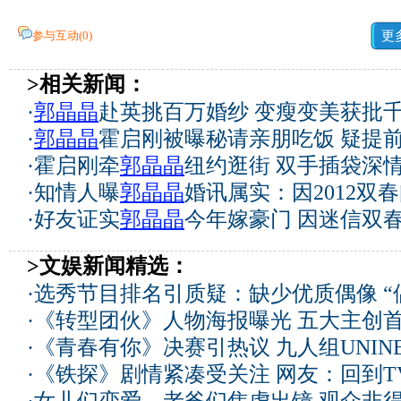
参与互动(
0
)
更
>相关新闻：
·
郭晶晶
赴英挑百万婚纱 变瘦变美获批千
·
郭晶晶
霍启刚被曝秘请亲朋吃饭 疑提前
·
霍启刚牵
郭晶晶
纽约逛街 双手插袋深情
·
知情人曝
郭晶晶
婚讯属实：因2012双
·
好友证实
郭晶晶
今年嫁豪门 因迷信双
>文娱新闻精选：
·
选秀节目排名引质疑：缺少优质偶像 “
·
《转型团伙》人物海报曝光 五大主创
·
《青春有你》决赛引热议 九人组UNIN
·
《铁探》剧情紧凑受关注 网友：回到T