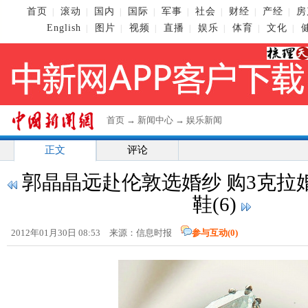
首页
滚动
国内
国际
军事
社会
财经
产经
房
|
|
|
|
|
|
|
|
English
图片
视频
直播
娱乐
体育
文化
|
|
|
|
|
|
|
首页
→
新闻中心
→
娱乐新闻
正文
评论
郭晶晶远赴伦敦选婚纱 购3克拉
鞋(6)
2012年01月30日 08:53 来源：信息时报
参与互动(
0
)