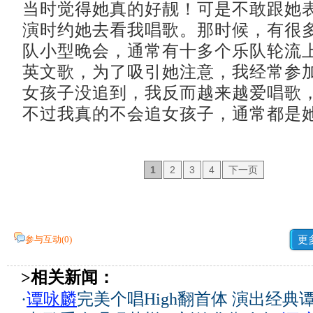
当时觉得她真的好靓！可是不敢跟她
演时约她去看我唱歌。那时候，有很
队小型晚会，通常有十多个乐队轮流
英文歌，为了吸引她注意，我经常参
女孩子没追到，我反而越来越爱唱歌
不过我真的不会追女孩子，通常都是她
1
2
3
4
下一页
参与互动(
0
)
更
>相关新闻：
·
谭咏麟
完美个唱High翻首体 演出经典