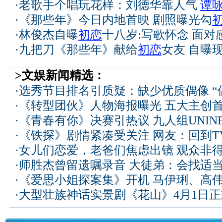
·
老歌手个唱玩花样：刘德华靠人气
谭
·
《那些年》今日内地首映 剧照曝光勾
·
林俊杰自曝
初恋
十八岁:写歌怀念 面对
·
九把刀《那些年》献给
初恋
女友 自曝
>文娱新闻精选：
·
选秀节目排名引质疑：缺少优质偶像 “
·
《转型团伙》人物海报曝光 五大主创
·
《青春有你》决赛引热议 九人组UNIN
·
《铁探》剧情紧凑受关注 网友：回到T
·
女儿们恋爱，老爸们焦虑出镜 观众非
·
师胜杰曾留遗嘱录音 大徒弟：会找适
·
《爱思小姐探案集》开机 马伊琍、高
·
大型壮族神话实景剧《花山》4月1日