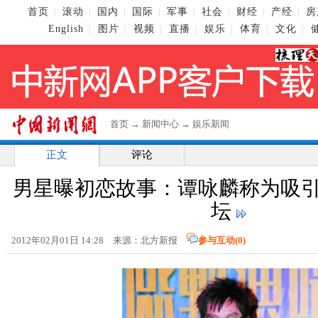
首页
滚动
国内
国际
军事
社会
财经
产经
房
|
|
|
|
|
|
|
|
English
图片
视频
直播
娱乐
体育
文化
|
|
|
|
|
|
|
首页
→
新闻中心
→
娱乐新闻
正文
评论
男星曝初恋故事：谭咏麟称为吸
坛
2012年02月01日 14:28 来源：北方新报
参与互动(
0
)