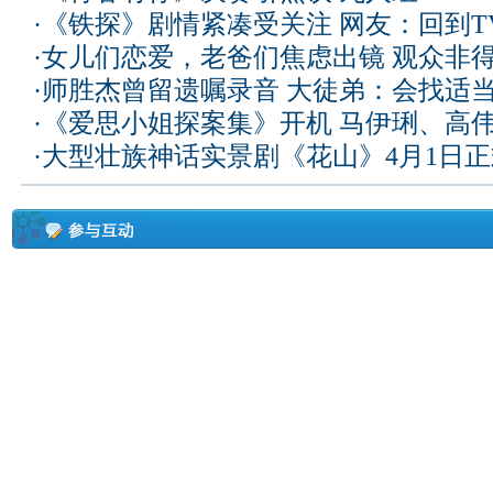
·
《铁探》剧情紧凑受关注 网友：回到T
·
女儿们恋爱，老爸们焦虑出镜 观众非
·
师胜杰曾留遗嘱录音 大徒弟：会找适
·
《爱思小姐探案集》开机 马伊琍、高
·
大型壮族神话实景剧《花山》4月1日