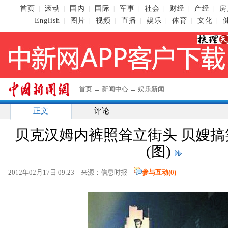
首页
滚动
国内
国际
军事
社会
财经
产经
房
|
|
|
|
|
|
|
|
English
图片
视频
直播
娱乐
体育
文化
|
|
|
|
|
|
|
首页
→
新闻中心
→
娱乐新闻
正文
评论
贝克汉姆内裤照耸立街头 贝嫂搞
(图)
2012年02月17日 09:23 来源：信息时报
参与互动(
0
)