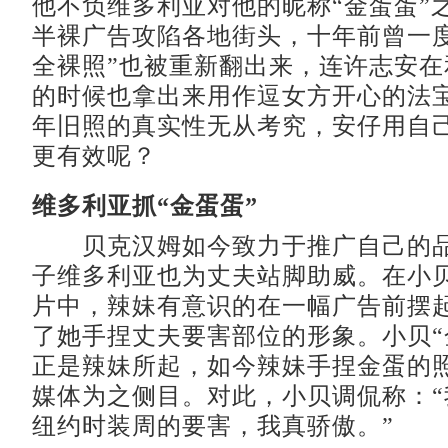
他不负维多利亚对他的昵称“金蛋蛋”
半裸广告攻陷各地街头，十年前曾一度
全裸照”也被重新翻出来，连许志安在
的时候也拿出来用作逗女方开心的法
年旧照的真实性无从考究，安仔用自
更有效呢？
维多利亚抓“金蛋蛋”
贝克汉姆如今致力于推广自己的品
子维多利亚也为丈夫站脚助威。在小
片中，辣妹有意识的在一幅广告前摆起
了她手捏丈夫要害部位的形象。小贝“
正是辣妹所起，如今辣妹手捏金蛋的
媒体为之侧目。对此，小贝调侃称：“
纽约时装周的要害，我真骄傲。”