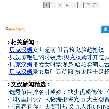
1
2
3
4
5
6
下一页
参与互动(
0
)
更
>相关新闻：
·
贝克汉姆
女儿超萌 吐舌扮鬼脸超抢镜
·
贝嫂惊艳纽约时装周:
贝克汉姆
才知道我
·
贝克汉姆
带爱女时髦现身 哈柏卖萌吐舌
·
贝克汉姆
爱女曝吐舌萌照 扮鬼脸十足粉
>文娱新闻精选：
·
选秀节目排名引质疑：缺少优质偶像 “
·
《转型团伙》人物海报曝光 五大主创
·
《青春有你》决赛引热议 九人组UNIN