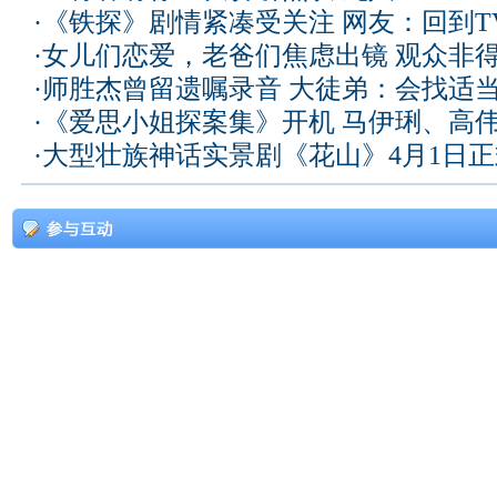
·
《铁探》剧情紧凑受关注 网友：回到T
·
女儿们恋爱，老爸们焦虑出镜 观众非
·
师胜杰曾留遗嘱录音 大徒弟：会找适
·
《爱思小姐探案集》开机 马伊琍、高
·
大型壮族神话实景剧《花山》4月1日