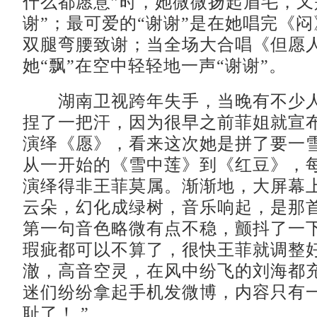
什么都愿意”时，她微微扬起眉毛，又
谢”；最可爱的“谢谢”是在她唱完《
双腿弯腰致谢；当全场大合唱《但愿
她“飘”在空中轻轻地一声“谢谢”。
湖南卫视跨年失手，当晚有不少人
捏了一把汗，因为很早之前菲姐就宣
演绎《愿》，看来这次她是拼了要一
从一开始的《雪中莲》到《红豆》，
演绎得非王菲莫属。渐渐地，大屏幕
云朵，幻化成绿树，音乐响起，是那
第一句音色略微有点不稳，颤抖了一
瑕疵都可以不算了，很快王菲就调整
澈，高音空灵，在风中纷飞的刘海都
迷们纷纷拿起手机发微博，内容只有一
耻了！ ”