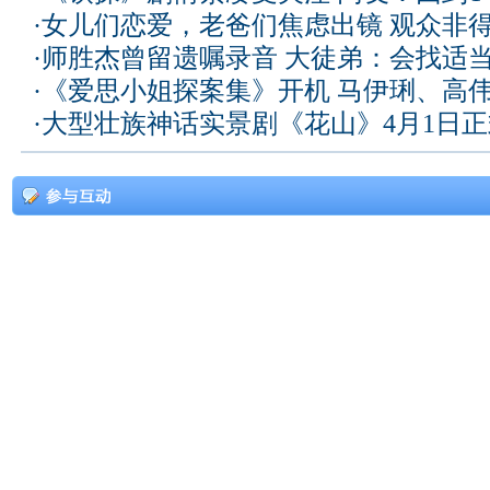
·
女儿们恋爱，老爸们焦虑出镜 观众非
·
师胜杰曾留遗嘱录音 大徒弟：会找适
·
《爱思小姐探案集》开机 马伊琍、高
·
大型壮族神话实景剧《花山》4月1日