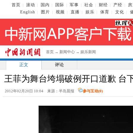
首页
滚动
国内
国际
军事
社会
财经
产经
房
|
|
|
|
|
|
|
|
English
图片
视频
直播
娱乐
体育
文化
|
|
|
|
|
|
|
首页
→
新闻中心
→
娱乐新闻
正文
评论
王菲为舞台垮塌破例开口道歉 台
2012年02月20日 10:04 来源：半岛晨报
参与互动(
0
)