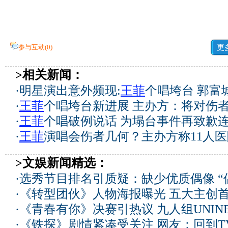
参与互动(
0
)
更
>相关新闻：
·
明星演出意外频现:
王菲
个唱垮台 郭富
·
王菲
个唱垮台新进展 主办方：将对伤
·
王菲
个唱破例说话 为塌台事件再致歉连
·
王菲
演唱会伤者几何？主办方称11人医
>文娱新闻精选：
·
选秀节目排名引质疑：缺少优质偶像 “
·
《转型团伙》人物海报曝光 五大主创
·
《青春有你》决赛引热议 九人组UNIN
·
《铁探》剧情紧凑受关注 网友：回到T