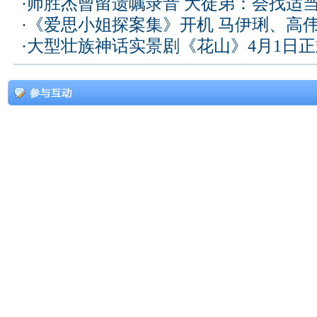
·
师胜杰曾留遗嘱录音 大徒弟：会找适
·
《爱思小姐探案集》开机 马伊琍、高
·
大型壮族神话实景剧《花山》4月1日