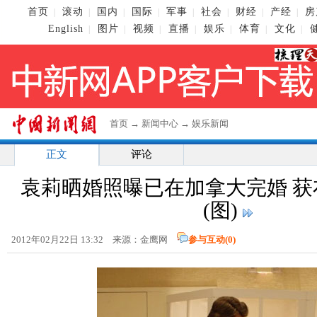
首页
滚动
国内
国际
军事
社会
财经
产经
房
|
|
|
|
|
|
|
|
English
图片
视频
直播
娱乐
体育
文化
|
|
|
|
|
|
|
首页
→
新闻中心
→
娱乐新闻
正文
评论
袁莉晒婚照曝已在加拿大完婚 获
(图)
2012年02月22日 13:32 来源：金鹰网
参与互动(
0
)