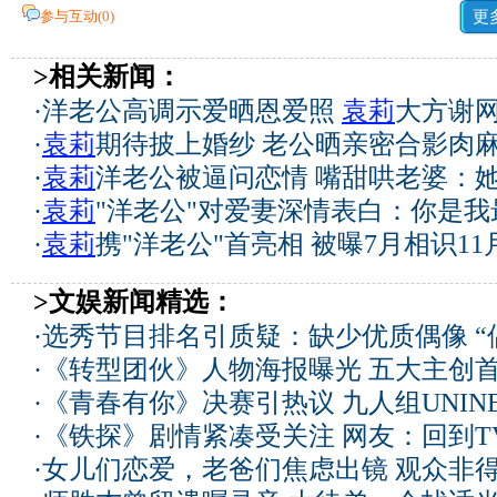
参与互动(
0
)
更
>相关新闻：
·
洋老公高调示爱晒恩爱照
袁莉
大方谢网
·
袁莉
期待披上婚纱 老公晒亲密合影肉麻
·
袁莉
洋老公被逼问恋情 嘴甜哄老婆：她
·
袁莉
"洋老公"对爱妻深情表白：你是我最
·
袁莉
携"洋老公"首亮相 被曝7月相识1
>文娱新闻精选：
·
选秀节目排名引质疑：缺少优质偶像 “
·
《转型团伙》人物海报曝光 五大主创
·
《青春有你》决赛引热议 九人组UNIN
·
《铁探》剧情紧凑受关注 网友：回到T
·
女儿们恋爱，老爸们焦虑出镜 观众非