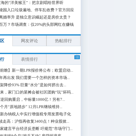
海的“洋美猴王”：把京剧唱给世界听
陵园入口垃圾遍地、停车乱收费？官方回应
离婚率升 是独立意识崛起还是房价太贵？
百万？市场调查：仅20%的头部网红在赚钱
区
网友评论
热帖排行
行
表情排行
前瞻】新一期LPR报价将公布；欧盟启动...
0年再出发 我们需要一个怎样的资本市场...
架降价93% 巨量“水分”是如何挤出去...
来，家门口的菜摊会被社区团购“玩”坏吗...
期逆回购重启，中标量1000亿！另有7...
个月“原地踏步” 12月LPR继续维持...
新办纳税人中实行增值税专用发票电子化
续走高：沪指再收复3400点！种业股掀...
家建言平台经济反垄断 吁规范“市场守门...
PR连续8个月“按兵不动” 房贷环境底...