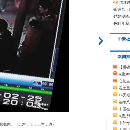
·
漂洋过
·
胶东烈士
·
结婚率降
·
网红年薪
中新社
新闻排
【重磅
A股3
心脏支
卷土重
14天
连续八
中国在
A股持
中外专
频截图。（上左：印，上右：边）
中国L