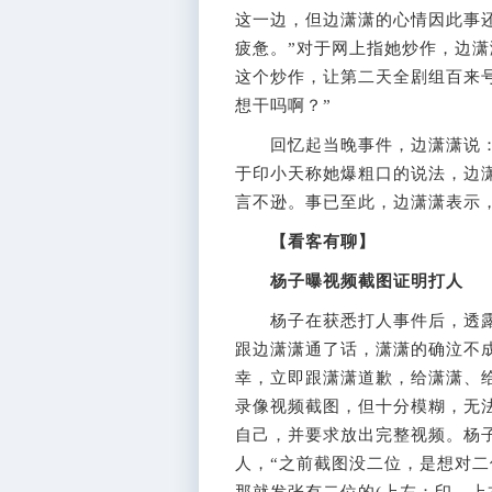
这一边，但边潇潇的心情因此事
疲惫。”对于网上指她炒作，边潇
这个炒作，让第二天全剧组百来
想干吗啊？”
回忆起当晚事件，边潇潇说：“
于印小天称她爆粗口的说法，边
言不逊。事已至此，边潇潇表示，
【看客有聊】
杨子曝视频截图证明打人
杨子在获悉打人事件后，透露第
跟边潇潇通了话，潇潇的确泣不
幸，立即跟潇潇道歉，给潇潇、
录像视频截图，但十分模糊，无
自己，并要求放出完整视频。杨
人，“之前截图没二位，是想对