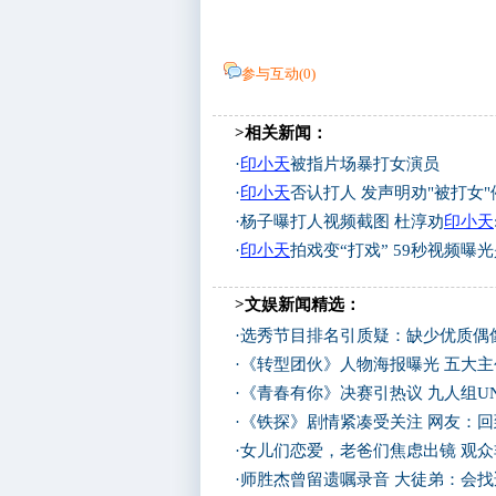
参与互动(
0
)
>相关新闻：
·
印小天
被指片场暴打女演员
·
印小天
否认打人 发声明劝"被打女
·
杨子曝打人视频截图 杜淳劝
印小天
·
印小天
拍戏变“打戏” 59秒视频曝
>文娱新闻精选：
·
选秀节目排名引质疑：缺少优质偶像
·
《转型团伙》人物海报曝光 五大
·
《青春有你》决赛引热议 九人组UN
·
《铁探》剧情紧凑受关注 网友：回
·
女儿们恋爱，老爸们焦虑出镜 观
·
师胜杰曾留遗嘱录音 大徒弟：会