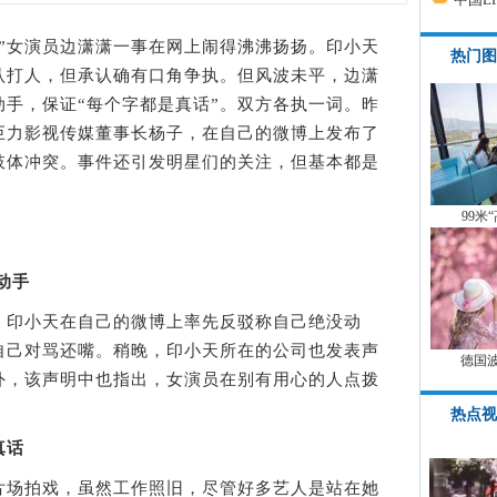
女演员边潇潇一事在网上闹得沸沸扬扬。印小天
热门图
认打人，但承认确有口角争执。但风波未平，边潇
手，保证“每个字都是真话”。双方各执一词。昨
巨力影视传媒董事长杨子，在自己的微博上发布了
肢体冲突。事件还引发明星们的关注，但基本都是
99米
动手
印小天在自己的微博上率先反驳称自己绝没动
自己对骂还嘴。稍晚，印小天所在的公司也发表声
德国
外，该声明中也指出，女演员在别有用心的人点拨
热点视
真话
场拍戏，虽然工作照旧，尽管好多艺人是站在她