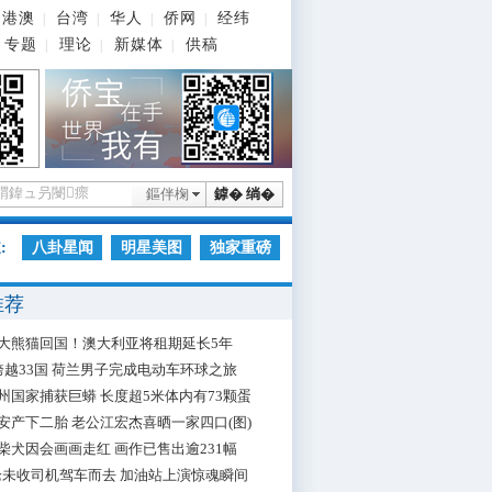
港澳
台湾
华人
侨网
经纬
|
|
|
|
专题
理论
新媒体
供稿
|
|
|
鏂伴椈
鎼� 绱�
:
八卦星闻
明星美图
独家重磅
推荐
大熊猫回国！澳大利亚将租期延长5年
跨越33国 荷兰男子完成电动车环球之旅
州国家捕获巨蟒 长度超5米体内有73颗蛋
安产下二胎 老公江宏杰喜晒一家四口(图)
柴犬因会画画走红 画作已售出逾231幅
枪未收司机驾车而去 加油站上演惊魂瞬间