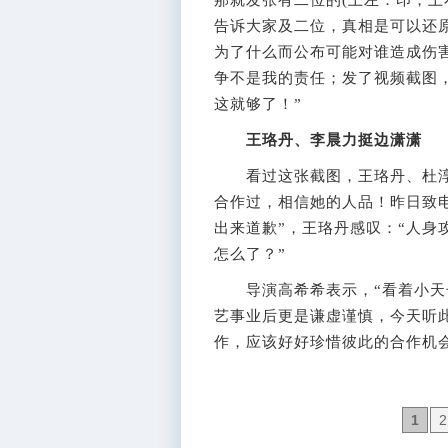
那就发张有二位的(上左：印，上
告诉大家及二位，真相是可以还
为了什么而公布可能对谁造成伤
争不是我的责任；发了视频截图
这就够了！”
王珞丹、李晨力挺边潇潇
看过这张截图，王珞丹、杜淳和
合作过，相信她的人品！昨日致电
出来道歉”，王珞丹感叹：“人身
怎么了？”
导演高希希表示，“看着小天长
艺事业后更是谦虚谨慎，今天听
作，应该好好珍惜彼此的合作机会
1
2