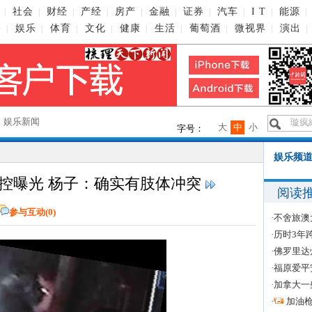
社会
财经
产经
房产
金融
证券
汽车
I T
能源
|
|
|
|
|
|
|
|
|
|
播
娱乐
体育
文化
健康
生活
葡萄酒
微视界
演出
|
|
|
|
|
|
|
|
|
→
娱乐新闻
大
中
小
字号：
娱乐频道
监控曝光 杨子：确实有肢体冲突
阅读
参与互动(
0
)
·
不舍旅澳
·
历时3年
·
佛罗里达
·
福原爱平
·
加拿大一
·
加油