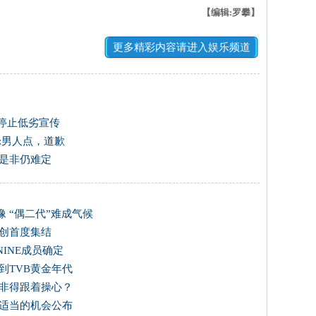
【编辑:罗攀】
更多精彩内容请进入娱乐频道
"停止低劣宣传
:男人点，道歉
光是非仍难定
 “偶二代”难成气候
主创首度集结
INE成员确定
到TVB黄金年代
众非得跟着操心？
找适当的机会公布