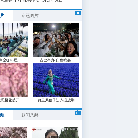
片
专题图片
“高空咖啡屋”
古巴举办“白色晚宴”
波恩樱花盛开
荷兰风信子进入盛放期
频
趣闻八卦