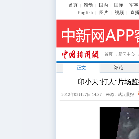
首页
滚动
国内
国际
军事
|
|
|
|
English
图片
视频
直
|
|
|
首页
→
新闻中心
正文
评论
印小天"打人"片场
2012年02月27日 14:37 来源：武汉晨报