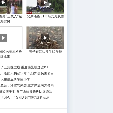
照 “三代人”猛
父亲牺牲 21年后女儿从警
摇海棠树
000米高原检验
男子在江边放生80斤蛇
训练成果
了三角区痘痘 重度感染被送进ICU
下给病人捐款14年 “谎称”是慈善项目
老人捐建五所希望小学
气象台：冷空气来袭 北方降温南方暴雨
桩如履平地 看广西藤县舞狮队展绝活
世园会：“百园之园”花初绽春意浓