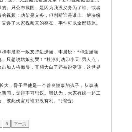
右：边)，无意如此被逼无奈！公布视频截图是想
原的。只公布截图，是因为我没义务为了谁、或者
害的视频；劝架是义务，但判断谁是谁非、解决纷
，告诉了大家视频真的存在，事件可以全部还原。
李晨都一致支持边潇潇，李晨说：“和边潇潇
，只想说姑娘别哭！”杜淳则劝印小天“男人点，
攻击加人格侮辱，真相大白了还被说活该，这世界
大，骨子里他是一个善良懂事的孩子，从事演
此新闻，觉得不可思议。我认为，大家有缘一起工
，彼此伤害对谁都没有利。”(综合)
3
下一页