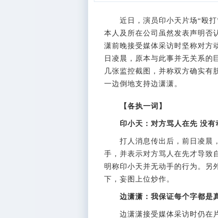
近日，演员印小天片场“殴打”
本人及所在公司虽然发表声明否
潇前晚接受媒体采访时坚称对方动
日凌晨，原本与此事并无关系的
几张监控截图，并称双方确实有
一边倒地支持边潇潇。
【各执一词】
印小天：对方骂人在先 没有
打人消息传出后，前日凌晨，
手，并表示对方骂人在先才导致
明称印小天并无动手的行为。另
下，妄图上位炒作。
边潇潇：我保证每个字都是
边潇潇接受媒体采访时仍在片