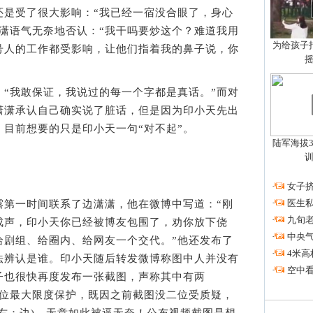
还是受了很大影响：“我已经一宿没合眼了，身心
潇语气无奈地否认：“我干吗要炒这个？难道我用
为给孩子拍
号人的工作都受影响，让他们指着我的鼻子说，你
我敢保证，我说过的每一个字都是真话。”而对
潇潇承认自己确实说了脏话，但是因为印小天先出
目前想要的只是印小天一句“对不起”。
陆军海拔3
·
女子挤
·
医生私
一时间联系了边潇潇，他在微博中写道：“刚
·
九旬
成声，印小天你已经被博友包围了，劝你放下侥
·
中央
给剧组、给圈内、给网友一个交代。”他还发布了
·
4米高
法辨认是谁。印小天随后转发微博称图中人并没有
·
空中看
子也很快再度发布一张截图，声称其中有两
二位最大限度保护，既因之前截图没二位受质疑，