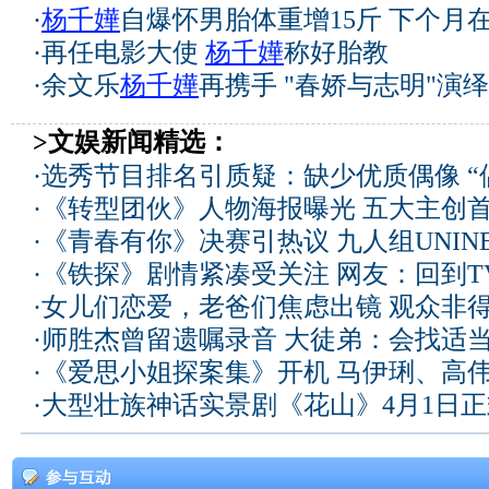
·
杨千嬅
自爆怀男胎体重增15斤 下个月
·
再任电影大使
杨千嬅
称好胎教
·
余文乐
杨千嬅
再携手 "春娇与志明"演
>文娱新闻精选：
·
选秀节目排名引质疑：缺少优质偶像 “
·
《转型团伙》人物海报曝光 五大主创
·
《青春有你》决赛引热议 九人组UNIN
·
《铁探》剧情紧凑受关注 网友：回到T
·
女儿们恋爱，老爸们焦虑出镜 观众非
·
师胜杰曾留遗嘱录音 大徒弟：会找适
·
《爱思小姐探案集》开机 马伊琍、高
·
大型壮族神话实景剧《花山》4月1日