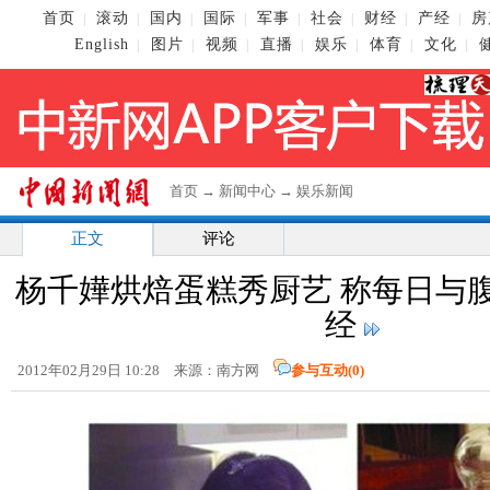
首页
滚动
国内
国际
军事
社会
财经
产经
房
|
|
|
|
|
|
|
|
English
图片
视频
直播
娱乐
体育
文化
|
|
|
|
|
|
|
首页
→
新闻中心
→
娱乐新闻
正文
评论
杨千嬅烘焙蛋糕秀厨艺 称每日与
经
2012年02月29日 10:28 来源：南方网
参与互动(
0
)