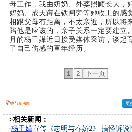
母工作，我由奶奶、外婆照顾长大，
妈妈、成天蹲在铁闸旁等她收工的感
相跟父母有距离，不太亲近，所以将
陪他是应该的，亲子关系一定要建立。
月的杨千嬅近日接受媒体采访，谈起
了自己伤感的童年经历。
1
2
下一页
参与互动(
0
)
更
>相关新闻：
·
杨千嬅
宣传《志明与春娇2》 搞怪诉说