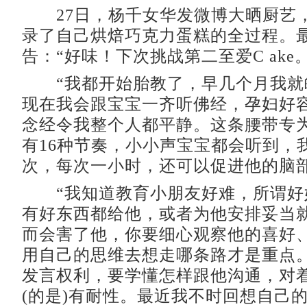
27日，杨千女华发微博大晒厨艺
录了自己烘焙巧克力蛋糕的全过程。
告：“好味！下次挑战第二至爱C ake。
“我都开始胎教了，早几个月我就皈
现在我会跟宝宝一齐听佛经，孕妇好
念经令我整个人都平静。这条腰带专
有16种节奏，小小声宝宝都会听到，
次，每次一小时，还可以促进他的脑部
“我知道教育小朋友好难，所谓好
有好东西都给他，或者为他安排妥当
而会害了他，你要细心观察他的喜好
用自己的思维去想走哪条路才是重点
发言权利，要学懂怎样跟他沟通，对
(的是)有耐性。最近我不时回想自己