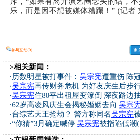
斥，“如果有离开演艺圈念头的话，不
乐，而是因不想被媒体糟蹋！” (记者 
参与互动(
0
)
更
>相关新闻：
·
历数明星被打事件：
吴宗宪
遭重伤 陈
·
吴宗宪
再传财务危机 为好友庆生后步
·
吴宗宪
住80平出租屋变潦倒 深夜路边抽
·
62岁高凌风庆生会揭秘婚姻去向
吴宗
·
台综艺天王抢劫？ 警方称同名
吴宗宪
·
“你猜”3月确定喊停
吴宗宪
被指陷低潮(
>文娱新闻精选：