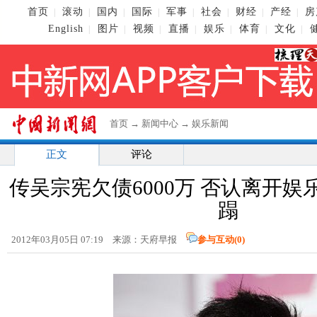
首页
滚动
国内
国际
军事
社会
财经
产经
房
|
|
|
|
|
|
|
|
English
图片
视频
直播
娱乐
体育
文化
|
|
|
|
|
|
|
首页
→
新闻中心
→
娱乐新闻
正文
评论
传吴宗宪欠债6000万 否认离开
蹋
2012年03月05日 07:19 来源：天府早报
参与互动(
0
)