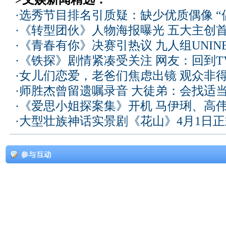
·
选秀节目排名引质疑：缺少优质偶像 “
·
《转型团伙》人物海报曝光 五大主创
·
《青春有你》决赛引热议 九人组UNIN
·
《铁探》剧情紧凑受关注 网友：回到T
·
女儿们恋爱，老爸们焦虑出镜 观众非
·
师胜杰曾留遗嘱录音 大徒弟：会找适
·
《爱思小姐探案集》开机 马伊琍、高
·
大型壮族神话实景剧《花山》4月1日