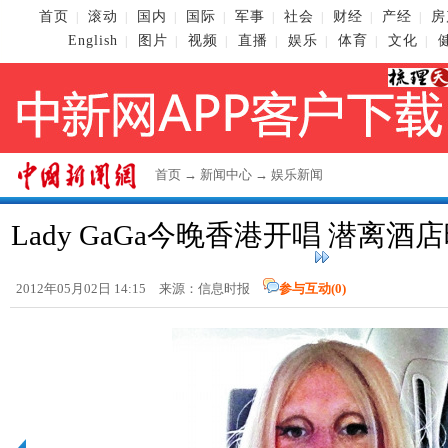
首页
滚动
国内
国际
军事
社会
财经
产经
房
|
|
|
|
|
|
|
|
English
图片
视频
直播
娱乐
体育
文化
|
|
|
|
|
|
|
首页
→
新闻中心
→
娱乐新闻
Lady GaGa今晚香港开唱 潜离酒店
2012年05月02日 14:15 来源：信息时报
参与互动(
0
)