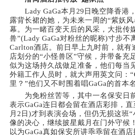
Lady GaGa本月29日晚空降香港
露背长裙的她，为未来一周的“紫妖风
幕。为一睹百变天后的风采，大批传媒
兽”(Lady GaGa对粉丝的昵称)寸步不
Carlton酒店。前日早上九时前，就
店划分的“小怪兽区”守候，并带备充
似为这场持久战做足准备，他们每当
外籍工作人员时，就大声用英文问：“G
里？”他们又不时围着唱GaGa的首本
为免粉丝苦等，其中一名保安日前
表示GaGa连日都会留在酒店彩排，直
月2日)才到表演会场，但仍无损这班“
像的决心，继续披星戴月在门外守候
以为GaGa真如保安所讲乖乖留在酒