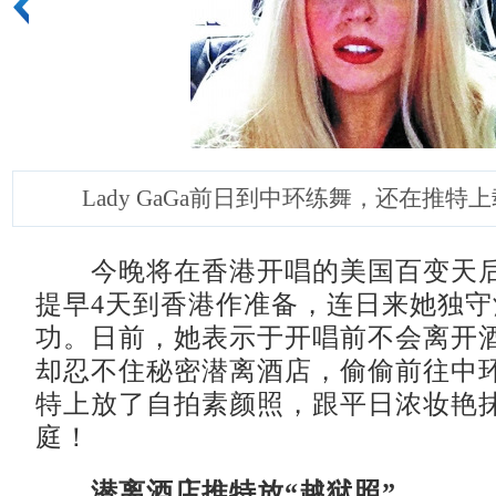
Lady GaGa前日到中环练舞，还在推特
今晚将在香港开唱的美国百变天后Lad
提早4天到香港作准备，连日来她独
功。日前，她表示于开唱前不会离开
却忍不住秘密潜离酒店，偷偷前往中
特上放了自拍素颜照，跟平日浓妆艳
庭！
潜离酒店推特放“越狱照”