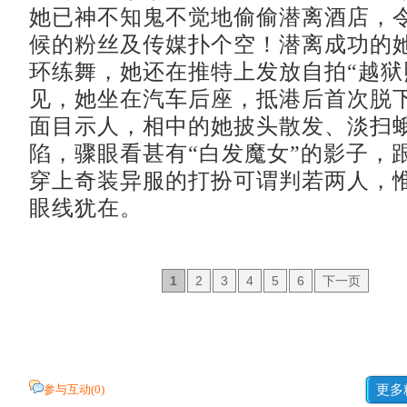
她已神不知鬼不觉地偷偷潜离酒店，
候的粉丝及传媒扑个空！潜离成功的
环练舞，她还在推特上发放自拍“越狱
见，她坐在汽车后座，抵港后首次脱
面目示人，相中的她披头散发、淡扫
陷，骤眼看甚有“白发魔女”的影子，
穿上奇装异服的打扮可谓判若两人，
眼线犹在。
1
2
3
4
5
6
下一页
参与互动(
0
)
更多