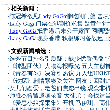
>相关新闻：
·
陈冠希欲见
Lady GaGa
惨吃闭门羹 曾
·
Lady Gaga门票在港割价求售 疑黄牛党"
·
Lady GaGa
抵香港后未公开露面 网晒
·
Lady GaGa
现身香港 积极练习备战巡回
>文娱新闻精选：
·
选秀节目排名引质疑：缺少优质偶像 “
·
《转型团伙》人物海报曝光 五大主创
·
《青春有你》决赛引热议 九人组UNIN
·
《铁探》剧情紧凑受关注 网友：回到T
·
女儿们恋爱，老爸们焦虑出镜 观众非
·
师胜杰曾留遗嘱录音 大徒弟：会找适
·
《爱思小姐探案集》开机 马伊琍、高