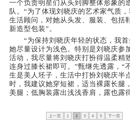
一个负责明星们从头到脚整体形象的
队。“为了体现刘晓庆的艺术家气质，
生活顾问，对她从头发、服装、包括
新造型包装”。
“为保持刘晓庆年轻的状态，我首
她尽量设计为浅色。特别是刘晓庆参
活动，我尽量将刘晓庆打扮得温柔精
连身过膝长裙即可。”甄继先透露，“
生是美人坯子，生活中打扮刘晓庆半
时，我建议她穿短裙，适当裸露长腿
美腿；低胸装露出浅浅香肩，露也露得
上一页
1
2
3
4
5
下一页