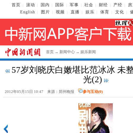
首页
滚动
国内
国际
军事
社会
财经
产经
房
|
|
|
|
|
|
|
|
English
图片
视频
直播
娱乐
体育
文化
|
|
|
|
|
|
|
首页
→
新闻中心
→
娱乐新闻
57岁刘晓庆白嫩堪比范冰冰 未
光(2)
2012年05月15日 10:47 来源：郑州晚报
参与互动(
0
)