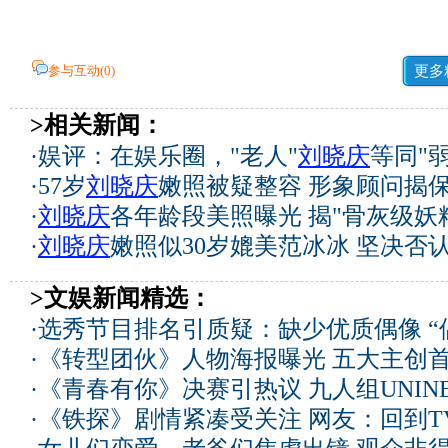
参与互动(
0
)
更多
>相关新闻：
·
娱评：在娱乐圈，"老人"
刘晓庆
等同"
·
57岁
刘晓庆
嫩照被疑整容 形象顾问揭保
·
刘晓庆
各年龄段美照曝光 揭"骨灰级妖
·
刘晓庆
嫩照似30岁媲美范冰冰 坚决否认
>文娱新闻精选：
·
选秀节目排名引质疑：缺少优质偶像 “
·
《转型团伙》人物海报曝光 五大主创
·
《青春有你》决赛引热议 九人组UNIN
·
《铁探》剧情紧凑受关注 网友：回到T