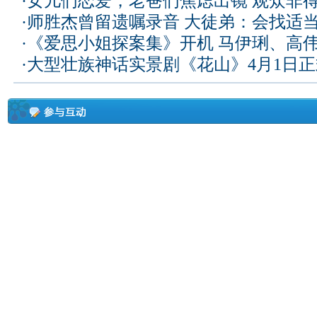
·
女儿们恋爱，老爸们焦虑出镜 观众非
·
师胜杰曾留遗嘱录音 大徒弟：会找适
·
《爱思小姐探案集》开机 马伊琍、高
·
大型壮族神话实景剧《花山》4月1日