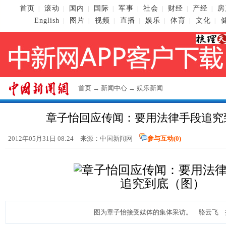
首页
滚动
国内
国际
军事
社会
财经
产经
房
|
|
|
|
|
|
|
|
English
图片
视频
直播
娱乐
体育
文化
|
|
|
|
|
|
|
首页
→
新闻中心
→
娱乐新闻
章子怡回应传闻：要用法律手段追究
2012年05月31日 08:24 来源：
中国新闻网
参与互动(
0
)
图为章子怡接受媒体的集体采访。 骆云飞 