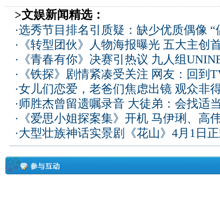
>文娱新闻精选：
·
选秀节目排名引质疑：缺少优质偶像 “
·
《转型团伙》人物海报曝光 五大主创
·
《青春有你》决赛引热议 九人组UNIN
·
《铁探》剧情紧凑受关注 网友：回到T
·
女儿们恋爱，老爸们焦虑出镜 观众非
·
师胜杰曾留遗嘱录音 大徒弟：会找适
·
《爱思小姐探案集》开机 马伊琍、高
·
大型壮族神话实景剧《花山》4月1日