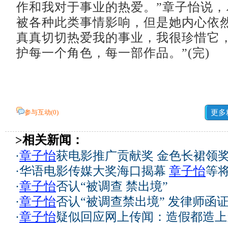
作和我对于事业的热爱。”章子怡说，
被各种此类事情影响，但是她内心依然
真真切切热爱我的事业，我很珍惜它
护每一个角色，每一部作品。”(完)
参与互动(
0
)
更多
>相关新闻：
·
章子怡
获电影推广贡献奖 金色长裙领
·
华语电影传媒大奖海口揭幕
章子怡
等
·
章子怡
否认“被调查 禁出境”
·
章子怡
否认“被调查禁出境” 发律师函证
·
章子怡
疑似回应网上传闻：造假都造上天