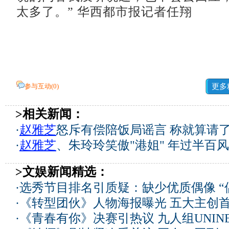
太多了。” 华西都市报记者任翔
参与互动(
0
)
更多
>相关新闻：
·
赵雅芝
怒斥有偿陪饭局谣言 称就算请了
·
赵雅芝
、朱玲玲笑傲"港姐" 年过半百风
>文娱新闻精选：
·
选秀节目排名引质疑：缺少优质偶像 “
·
《转型团伙》人物海报曝光 五大主创
·
《青春有你》决赛引热议 九人组UNIN