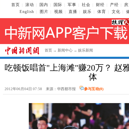
首页
滚动
国内
国际
军事
社会
财经
产经
房
|
|
|
|
|
|
|
|
English
图片
视频
直播
娱乐
体育
文化
|
|
|
|
|
|
|
首页
→
新闻中心
→
娱乐新闻
吃顿饭唱首"上海滩"赚20万？ 
体
2012年06月04日 07:58 来源：华西都市报
参与互动(
0
)