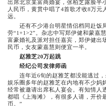
出席北京某富商婚宴，张柏芝露脸半小
人民币，黄贯中唱了4首歌才收8万元
远。
还有不少港台明星情侣档同赴饭局
劳“1+1>2”。杂志中写郑伊健和蒙嘉
富豪婚礼及派对担任嘉宾，郑伊健出场
民币，女友蒙嘉慧则便宜一半。
赵雅芝20万起跳
经纪公司发律师函
连年近6旬的赵雅芝都没能逃过，
娱乐圈多年的赵雅芝在内地有不少妈
经常被邀请出席私人宴会。有知情人透
都唱《上海滩》，有很多人请，开价最
币。”