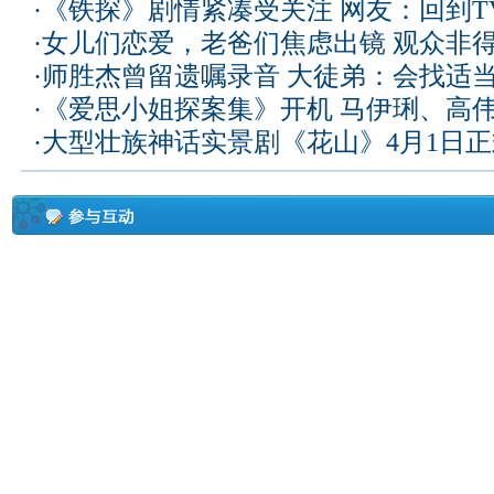
·
《铁探》剧情紧凑受关注 网友：回到T
·
女儿们恋爱，老爸们焦虑出镜 观众非
·
师胜杰曾留遗嘱录音 大徒弟：会找适
·
《爱思小姐探案集》开机 马伊琍、高
·
大型壮族神话实景剧《花山》4月1日