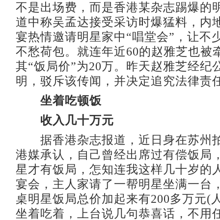
不是出场费，而是香港某杂志踢爆的
道中称吴孟达接受采访时爆猛料，内
宴热情邀请明星家中“唱堂会”，让不
不愁荷包。就连年近60的赵雅芝也被
其“饭局价”为20万。昨天赵雅芝经纪
明，驳斥该传闻，并决定追究法律责
坐着吃顿饭
收入几十万元
据香港杂志报道，近日身在苏州拍
港媒承认，自己曾经出席过有偿饭局，
星才有饭局，怎知连我这样几十岁的
宴会，主人家请了一帮明星坐满一台
桌明星饭局总价加起来有200多万元(
坐着吃着，上台说几句恭喜话，不用