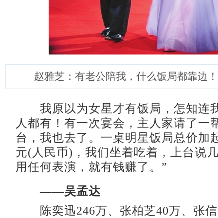
赵雅芝：有老公陪我，什么饭局都靠边！
我原以为女星才有饭局，怎知连我
人都有！有一次宴会，主人家请了一
台，我也去了。一桌明星饭局总价加起
元(人民币)，我们坐着吃着，上台说
用任何表演，就有钱赚了。”
——吴孟达
陈奕迅246万、张柏芝40万、张信