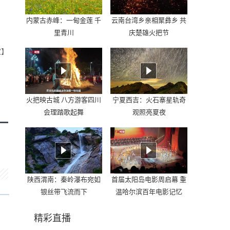
内蒙古赤峰：一甸金莲 千
云南台湾乡亲相聚彝乡 共
里青川
庆楚雄火把节
欢】
火把映古城 八方游客四川
宁夏西吉：火石寨星轨奇
会理踏歌起舞
观照亮夏夜
陕西渭南：秦岭瀑布宛如
首届太阳岛电影周启幕 重
银丝带飞流而下
温哈尔滨百年电影记忆
精彩直播