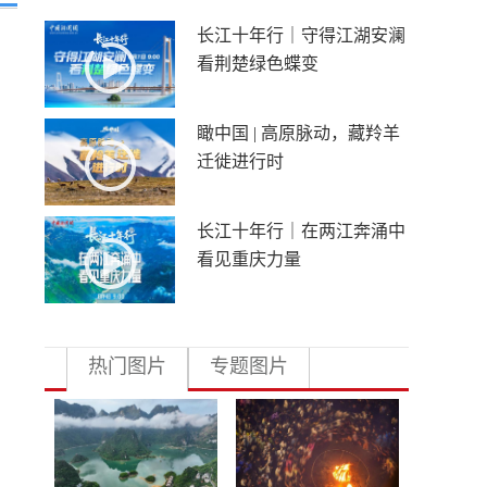
长江十年行｜守得江湖安澜
看荆楚绿色蝶变
瞰中国 | 高原脉动，藏羚羊
迁徙进行时
长江十年行｜在两江奔涌中
看见重庆力量
热门图片
专题图片