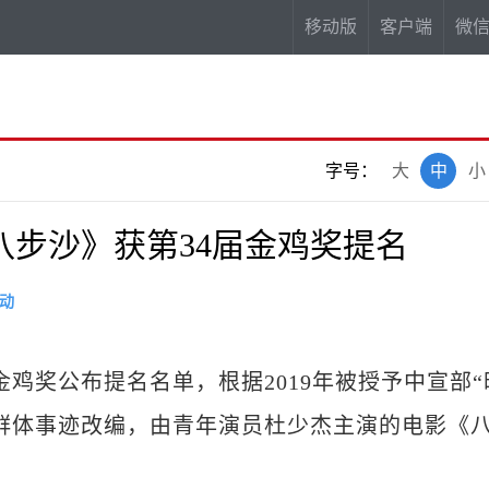
移动版
客户端
微
字号：
大
中
小
步沙》获第34届金鸡奖提名
动
影金鸡奖公布提名名单，根据2019年被授予中宣部“
沙群体事迹改编，由青年演员杜少杰主演的电影《