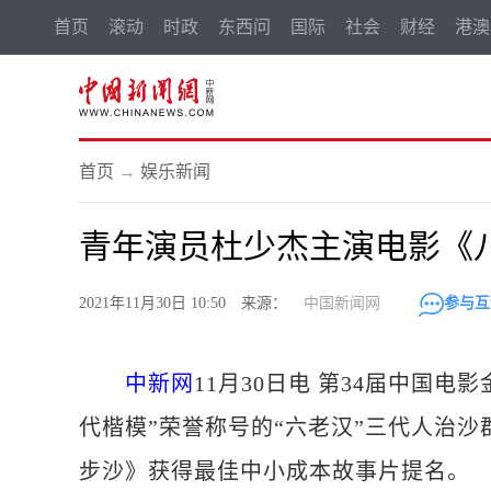
首页
滚动
时政
东西问
国际
社会
财经
港澳
首页
→
娱乐新闻
青年演员杜少杰主演电影《八
2021年11月30日 10:50 来源：
中国新闻网
参与互
中新网
11月30日电 第34届中国电
代楷模”荣誉称号的“六老汉”三代人治
步沙》获得最佳中小成本故事片提名。