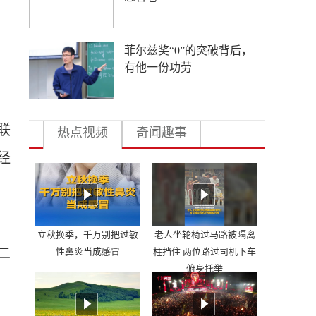
菲尔兹奖“0”的突破背后，
有他一份功劳
联
热点视频
奇闻趣事
经
立秋换季，千万别把过敏
老人坐轮椅过马路被隔离
二
性鼻炎当成感冒
柱挡住 两位路过司机下车
俯身托举