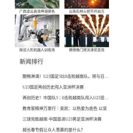
广西凌云县浩坤湖景色
云南石林火把节开启万
探访人形机器人训练场
佛得角门将沃津尼亚亮
新闻排行
酣畅淋漓！U23国足3比0击败越南队，将与日...
U23国足再创历史闯入亚洲杯决赛
再创历史！中国队3∶0击败越南队闯入U23亚...
教育家精神万里行｜吴凯：以热爱为底色 以坚
守...
三球完胜越南 中国首进U23男足亚洲杯决赛
超长春节假让众人羡慕的是什么？