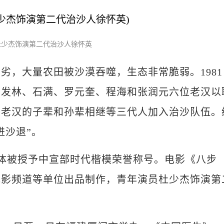
杜少杰饰演第二代治沙人徐怀英
，大量农田被沙漠吞噬，生态非常脆弱。1981
贺发林、石满、罗元奎、程海和张润元六位老汉以
六老汉的子辈和孙辈相继等三代人加入治沙队伍。
进沙退”。
群体被授予中宣部时代楷模荣誉称号。电影《八步
电影频道等单位出品制作，青年演员杜少杰饰演第