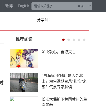
信
微博
English
分享到：
推荐阅读
妒火攻心，自取灭亡
“白海豚”登陆后是否会北
上？为何近期台风“扎堆”来
时
袭？气象专家解读
八
长江大保护下黄冈黄州的生
态答卷