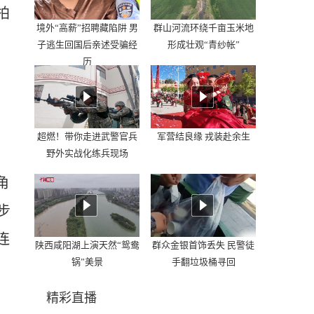
拍
境外“高薪”招聘藏陷阱 男
群山河流环绕千亩玉米地
子逃生回国后亲述受骗经
形成壮观“青纱帐”
历
超燃！带你走进武警官兵
军营结良缘 戎装赴余生
野外实战化练兵现场
角
步
连
陕西咸阳湖上演天然“鸳鸯
群众金银首饰丢失 民警徒
锅”美景
手翻垃圾桶寻回
精彩直播