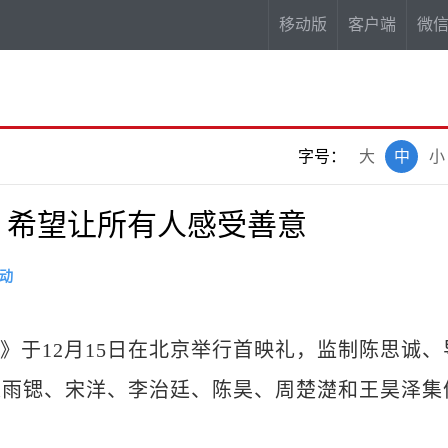
移动版
客户端
微
字号：
大
中
小
：希望让所有人感受善意
动
杀2》于12月15日在北京举行首映礼，监制陈思诚、
陈雨锶、宋洋、李治廷、陈昊、周楚濋和王昊泽集