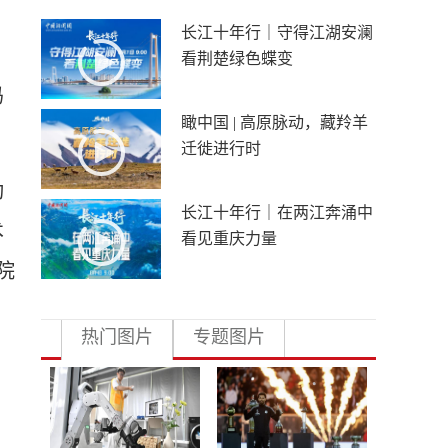
长江十年行｜守得江湖安澜
看荆楚绿色蝶变
妈
瞰中国 | 高原脉动，藏羚羊
迁徙进行时
动
长江十年行｜在两江奔涌中
术
看见重庆力量
院
热门图片
专题图片