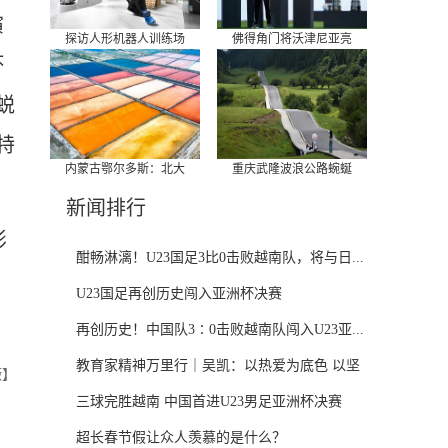
演
探访人形机器人训练场
佛得角门将沃津尼亚亮
坏
蜕
特
内蒙古鄂尔多斯：北大
重庆武隆波浪公路蜿蜒
。
新闻排行
影
酣畅淋漓！U23国足3比0击败越南队，将与日...
本
U23国足再创历史闯入亚洲杯决赛
再创历史！中国队3∶0击败越南队闯入U23亚...
教育家精神万里行｜吴凯：以热爱为底色 以坚
薇】
守...
三球完胜越南 中国首进U23男足亚洲杯决赛
超长春节假让众人羡慕的是什么？