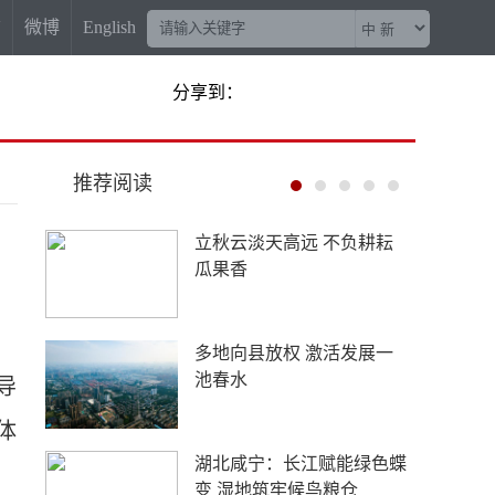
信
微博
English
分享到：
推荐阅读
美日联手救汇，献祭的却是
欧元？
丝路乐舞“不鼓自鸣”的生命
力在哪里？
导
体
五箭齐发！中方强力反制，
美国该清醒了