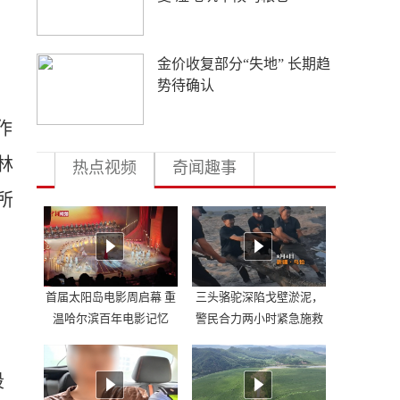
西藏寄宿制是托举高原少年
的光，不是西方脑补的“牢
笼”
作
林
热点视频
奇闻趣事
所
首届太阳岛电影周启幕 重
三头骆驼深陷戈壁淤泥，
温哈尔滨百年电影记忆
警民合力两小时紧急施救
段