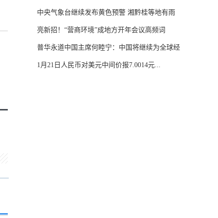
中央气象台继续发布黄色预警 湘黔桂等地有雨
雪...
亮新招！“营商环境”成地方开年会议高频词
普华永道中国主席何睦宁：中国将继续为全球经
济...
1月21日人民币对美元中间价报7.0014元...