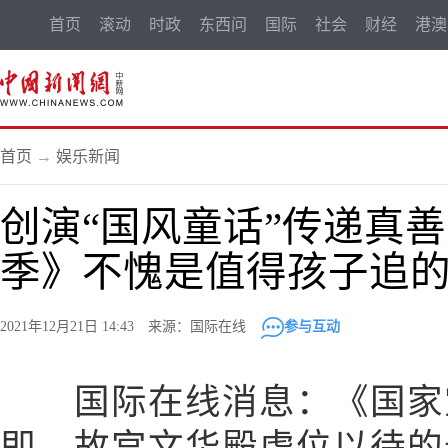
首页
滚动
时政
东西问
国际
社会
财经
港澳
首页
→
娱乐新闻
创演“国风童话”传递真善
季》不愧是值得孩子追
2021年12月21日 14:43 来源：国际在线
参与互动
国际在线消息：《国家宝
即，故宫文华殿虚位以待的