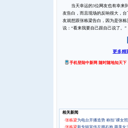
当天幸运的3位网友也有幸来到
友告白，而且现场的反响很大，台
友就想跟张栋梁告白，因为是张栋
说：“看来我要自己跟自己说了。”
更多精
手机登陆中新网 随时随地知天下
相关新闻
·
张
栋
梁
为电台开播造势 称拍"裸女照
·
张
栋
梁
新专辑宣传左拥右抱 两美女主