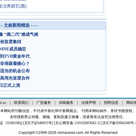
采洁秀厨艺(图)
--- 文娱新闻精选 -----
 “偶二代”难成气候
主创首度集结
INE成员确定
到TVB黄金年代
众非得跟着操心？
找适当的机会公布
、高伟光首度合作
日正式上演
t us
|
联系我们
|
广告服务
|
供稿服务
|
法律声明
|
招聘信息
|
网站
本网站所刊载信息，不代表中新社和中新网观点。 刊用本网站稿件，务经书面授权。
未经授权禁止转载、摘编、复制及建立镜像，违者将依法追究法律责任。
0106168)
] [
京ICP证040655号
] [京公网安备:110102003042-1] [
京ICP备05004340号-
Copyright ©1999-2026
chinanews.com. All Rights Reserved