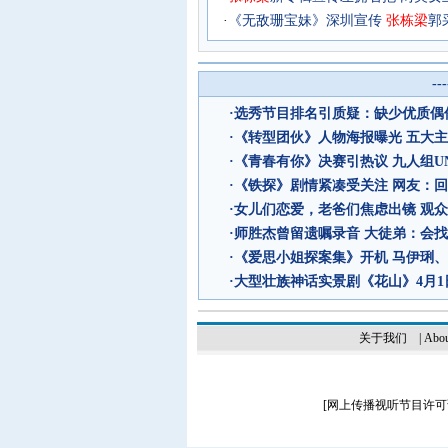
·
《无敌珊宝妹》深圳宣传
张
栋
梁
郭
--
·
选秀节目排名引质疑：缺少优质偶像
·
《转型团伙》人物海报曝光 五大
·
《青春有你》决赛引热议 九人组UN
·
《铁探》剧情紧凑受关注 网友：回
·
女儿们恋爱，老爸们焦虑出镜 观
·
师胜杰曾留遗嘱录音 大徒弟：会
·
《爱思小姐探案集》开机 马伊琍
·
大型壮族神话实景剧《花山》4月1
关于我们
|
Abou
[
网上传播视听节目许可证（