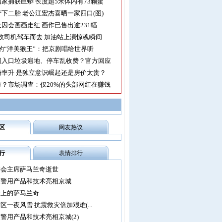
家捕获巨蟒 长度超5米体内有73颗蛋
下二胎 老公江宏杰喜晒一家四口(图)
因会画画走红 画作已售出逾231幅
收司机驾车而去 加油站上演惊魂瞬间
的“洋美猴王”：把京剧唱给世界听
园入口垃圾遍地、停车乱收费？官方回应
率升 是独立意识崛起还是房价太贵？
？市场调查：仅20%的头部网红在赚钱
区
网友热议
行
表情排行
委会主席萨马兰奇逝世
尖警用产品和技术亮相京城
会上的萨马兰奇
区一夜风雪 抗震救灾倍加艰难(...
警用产品和技术亮相京城(2)