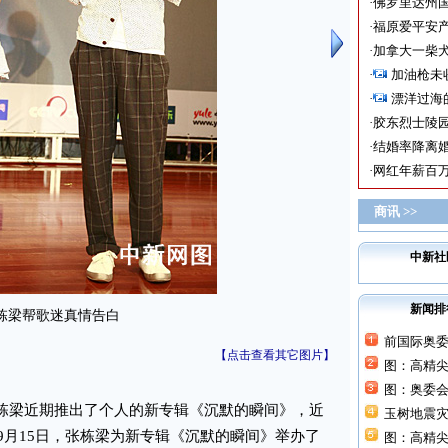
·
佛罗里达州国
·
福原爱平安产
·
加拿大一柴犬
·
加油枪未
·
漂洋过海
·
胶东烈士陵
·
结婚率降离婚
·
网红年薪百万
商讯 >>
中新社
新闻排
栋梁帮歌迷真情告白
前国际奥
【点击查看其它图片】
图：高精
图：奥委
栋梁近期推出了个人的新专辑《沉默的瞬间》，近
玉树地震灾
9月15日，张栋梁为新专辑《沉默的瞬间》举办了
图：高精尖