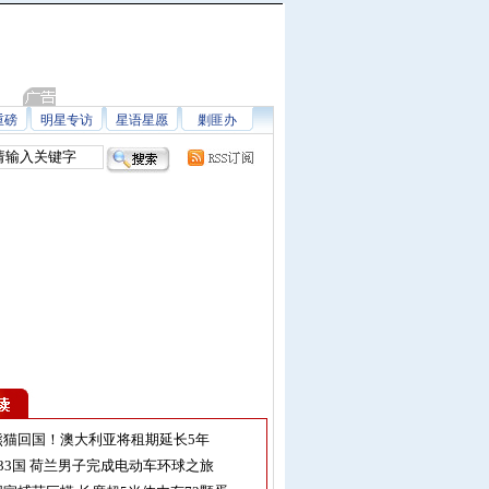
重磅
明星专访
星语星愿
剿匪办
熊猫回国！澳大利亚将租期延长5年
33国 荷兰男子完成电动车环球之旅