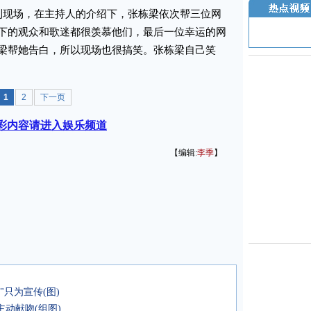
现场，在主持人的介绍下，张栋梁依次帮三位网
下的观众和歌迷都很羡慕他们，最后一位幸运的网
梁帮她告白，所以现场也很搞笑。张栋梁自己笑
1
2
下一页
彩内容请进入娱乐频道
【编辑:
李季
】
"只为宣传(图)
动献吻(组图)