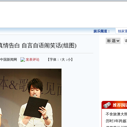
娱乐频道：
独家
情告白 自言自语闹笑话(组图)
来源：中国新闻网
发表评论
【字体：
↑大
↓小
】
·
不舍旅澳大
·
历时3年跨越