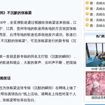
图：高精尖
图：高精尖
间》不沉默的张栋梁
图：高精尖
图：高精尖
R中，全亚洲歌迷通过视频给张栋梁送来祝福，江
图：高精尖
宁、江西、贵州等地的歌迷用各地的方言祝贺张栋
西亚、台湾等地的歌迷也恭祝他发片成功。歌迷们
热门图
，不沉默的张栋梁”。可见张栋梁发行的新专辑《沉
。
一首就是新专辑的同名主打歌《沉默的瞬间》，
的歌迷和观众，大家的掌声、尖叫声不断，把现场
99米“高
闹笑话
为张栋梁这张专辑《沉默的瞬间》在网络上做了
梁帮你真情告白”线上活动。请网友上传想对某个人
德国波恩
，张栋梁帮你亲自告白。