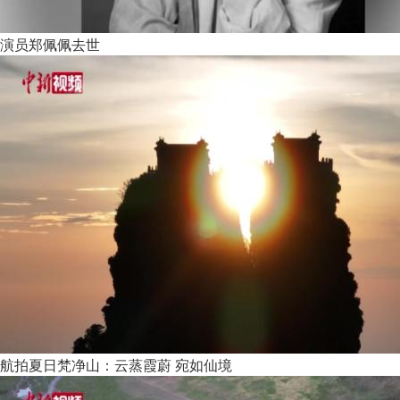
演员郑佩佩去世
航拍夏日梵净山：云蒸霞蔚 宛如仙境