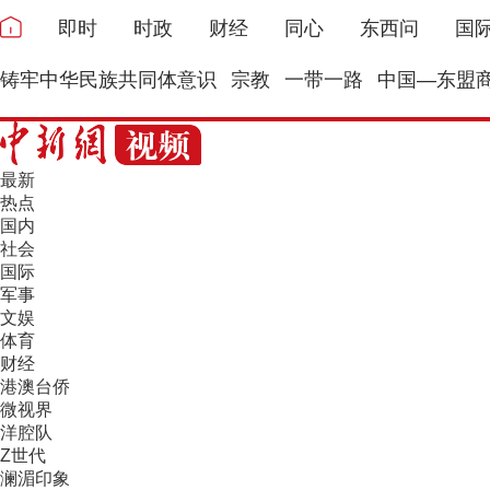
即时
时政
财经
同心
东西问
国
铸牢中华民族共同体意识
宗教
一带一路
中国—东盟
最新
热点
国内
社会
国际
军事
文娱
体育
财经
港澳台侨
微视界
洋腔队
Z世代
澜湄印象