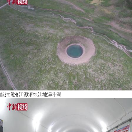
航拍澜沧江源溶蚀洼地漏斗湖