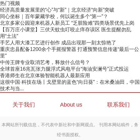
热门视频
经济高质量发展里的“心”与“新”｜北京经济“向新”突破
同心坐标｜百年蒙藏学校，何以诞生多个“第一”？
北京多家公园迎来机器人新员工 “乏脏险难”四类场景优先上岗
【百万庄小课堂】三伏天蚊虫叮咬止痒存误区 医生提醒勿乱
用“土法”
手艺人用大漆工艺进行创作 成品出现那一刻太惊艳了
重庆忠县配备1200余个手摇报警器 打通预警信息传递“最后一公
里”
中传王牌专业取消艺考，释放什么信号？
全球首座16兆瓦张力腿浮式风电平台“海油安澜号”正式投运
香港师生在北京体验智能机器人最新应用
这很中国·科技在场丨戈壁里的蓝色“向日葵”：在米桑油田，中国
技术与当...
关于我们
About us
联系我们
本网站所刊载信息，不代表中新社和中新网观点。 刊用本网站稿件，务
经书面授权。