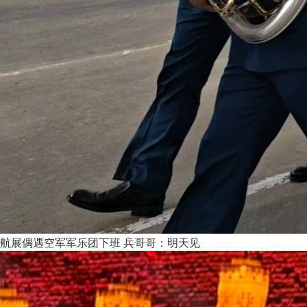
航展偶遇空军军乐团下班 兵哥哥：明天见