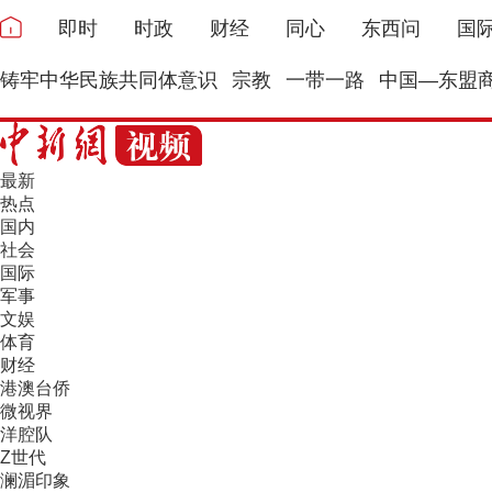
即时
时政
财经
同心
东西问
国
铸牢中华民族共同体意识
宗教
一带一路
中国—东盟
最新
热点
国内
社会
国际
军事
文娱
体育
财经
港澳台侨
微视界
洋腔队
Z世代
澜湄印象