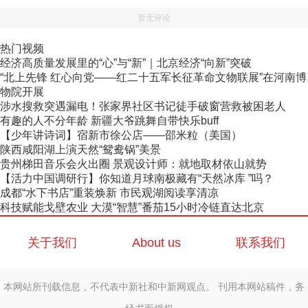
暂无评论
热门视频
经济高质量发展里的“心”与“新”｜北京经济“向新”突破
“北上先锋 红心向党——红二十五军长征革命文物联展”在河南博
物院开展
涉水搜救突遇漏电！张家界社区书记徒手破窗营救被困老人
有趣的人不分年龄 新疆大爷跳舞自带快乐buff
【少年讲诗词】宿新市徐公店——邵米粒（美国）
陕西咸阳湖上演天然“鸳鸯锅”美景
贵州梯田音乐会火出圈 景观设计师：就地取材依山就势
【活力中国调研行】你知道月球南极藏有“天然冰库 ”吗？
成都“水下书店”重装焕新 市民观湖阅读享清凉
科技赋能戈壁农业 大漠“智慧”番茄15小时冷链直达北京
关于我们
About us
联系我们
本网站所刊载信息，不代表中新社和中新网观点。 刊用本网站稿件，务