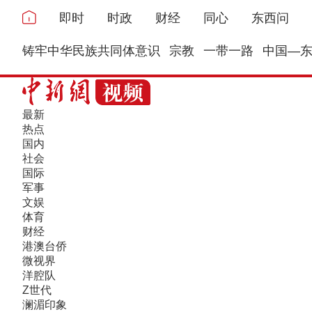
即时
时政
财经
同心
东西问
铸牢中华民族共同体意识
宗教
一带一路
中国—
最新
热点
国内
社会
国际
军事
文娱
体育
财经
港澳台侨
微视界
洋腔队
Z世代
澜湄印象