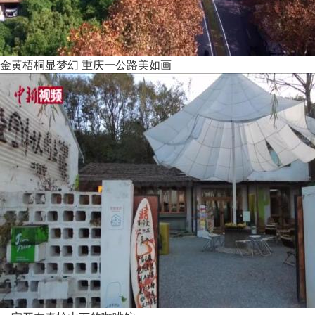
金黄梧桐显梦幻 重庆一公路美如画