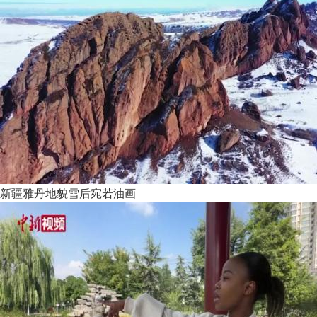
新疆雅丹地貌雪后宛若油画