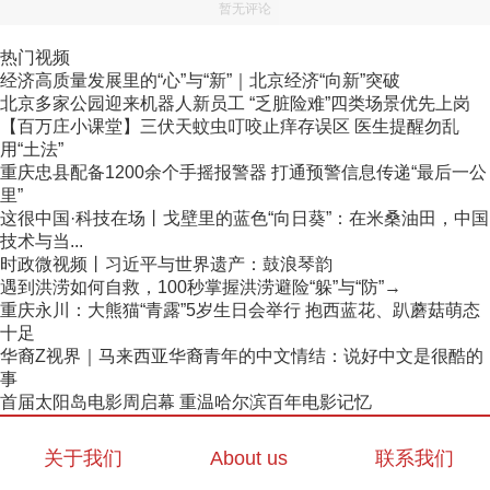
暂无评论
热门视频
经济高质量发展里的“心”与“新”｜北京经济“向新”突破
北京多家公园迎来机器人新员工 “乏脏险难”四类场景优先上岗
【百万庄小课堂】三伏天蚊虫叮咬止痒存误区 医生提醒勿乱
用“土法”
重庆忠县配备1200余个手摇报警器 打通预警信息传递“最后一公
里”
这很中国·科技在场丨戈壁里的蓝色“向日葵”：在米桑油田，中国
技术与当...
时政微视频丨习近平与世界遗产：鼓浪琴韵
遇到洪涝如何自救，100秒掌握洪涝避险“躲”与“防”→
重庆永川：大熊猫“青露”5岁生日会举行 抱西蓝花、趴蘑菇萌态
十足
华裔Z视界｜马来西亚华裔青年的中文情结：说好中文是很酷的
事
首届太阳岛电影周启幕 重温哈尔滨百年电影记忆
关于我们
About us
联系我们