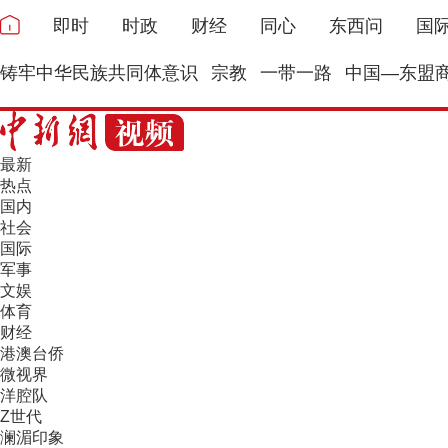
即时
时政
财经
同心
东西问
国
铸牢中华民族共同体意识
宗教
一带一路
中国—东盟
最新
热点
国内
社会
国际
军事
文娱
体育
财经
港澳台侨
微视界
洋腔队
Z世代
澜湄印象