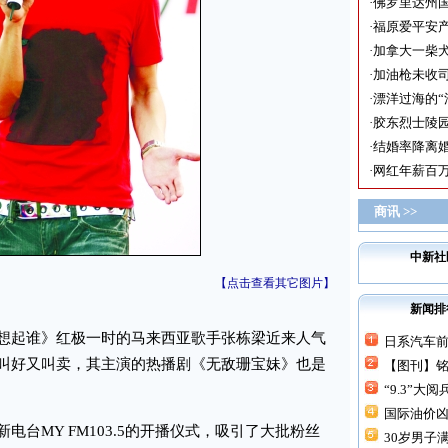
·
佛罗里达州国
·
福原爱平安产
·
加拿大一柴犬
·
加油枪未收司
·
漂洋过海的“
·
胶东烈士陵
·
结婚率降离婚
·
网红年薪百万
商讯 >>
中新社
【点击查看其它图片】
新闻排
起谁》红极一时的马来西亚歌手张栋梁近来人气
日系汽车前七
叫好又叫卖，其主演的热播剧《无敌珊宝妹》也是
【图刊】铭
“9.3”大阅
国际油价凶
MY FM103.5的开播仪式，吸引了大批粉丝
30岁男子满