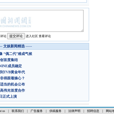
名评论
进入社区
查看评论
--- 文娱新闻精选 -----
 “偶二代”难成气候
主创首度集结
INE成员确定
到TVB黄金年代
众非得跟着操心？
找适当的机会公布
、高伟光首度合作
日正式上演
t us
|
联系我们
|
广告服务
|
供稿服务
|
法律声明
|
招聘信息
|
网站