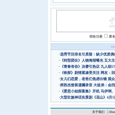
登陆
/
注册
匿
--
·
选秀节目排名引质疑：缺少优质偶像
·
《转型团伙》人物海报曝光 五大
·
《青春有你》决赛引热议 九人组UN
·
《铁探》剧情紧凑受关注 网友：回
·
女儿们恋爱，老爸们焦虑出镜 观
·
师胜杰曾留遗嘱录音 大徒弟：会
·
《爱思小姐探案集》开机 马伊琍
·
大型壮族神话实景剧《花山》4月1
关于我们
|
Abou