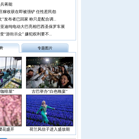
老兵蒋能
亩庄稼收获在即被强铲 任性惹民怨
”发布者已回家 称只是配合调...
比亚迪纯电动大巴亮相巴西圣保罗车展
变“游街示众” 嫌犯权利要不...
片
专题图片
空咖啡屋”
古巴举办“白色晚宴”
樱花盛开
荷兰风信子进入盛放期