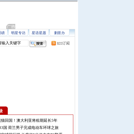
重磅
明星专访
星语星愿
剿匪办
熊猫回国！澳大利亚将租期延长5年
33国 荷兰男子完成电动车环球之旅