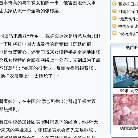
击率奇高的与半裸女拍照一事，他害羞地低头承
百岁抗日
让大家认识一个全新的张栋梁。
河南500
“最悲伤作文
中国车企
“现场指认”
同属马来西亚“老乡”，张栋梁这次是特意从台北赶
一下即将在中国大陆发行的新专辑《沉默的瞬
热门图
也是煞费苦心，还专门找来女模特半身全裸地跟张
全裸女模特的合影在网络上一公布，立刻成为了点
不好意思：“她真的很专业，反而弄得我很紧张，
她把衣服穿上’，太尴尬了！”
99米“高
宝妹》，在中国台湾地区播出时引起了极大轰
部热播剧。
在学校参加社团表演时积累下的经验，他将“无
德国波恩
于未来的事业规划，张栋梁表示会首先立足歌坛，