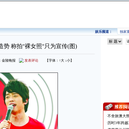
娱乐频道：
独家
势 称拍"裸女照"只为宣传(图)
 来源：金陵晚报
发表评论
【字体：
↑大
↓小
】
·
不舍旅澳大
·
历时3年跨越