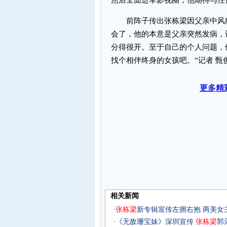
然后全面进军影视圈，他期待与任
前阵子传出张栋梁因父亲中风病
会了，他的本意是父亲突然发病，
分得很开。至于自己的个人问题，
找个相伴终身的女孩吧。”记者 甄
更多精
相关新闻
·
张
栋梁
新专辑宣传左拥右抱 两美女主
·
《无敌珊宝妹》深圳宣传
张
栋梁
郭