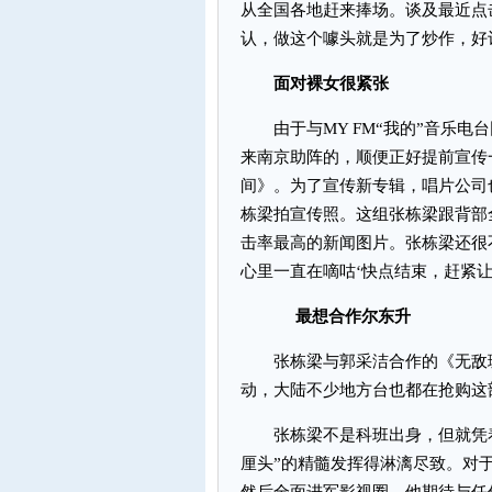
从全国各地赶来捧场。谈及最近点
认，做这个噱头就是为了炒作，好
面对裸女很紧张
由于与MY FM“我的”音乐电台
来南京助阵的，顺便正好提前宣传
间》。为了宣传新专辑，唱片公司
栋梁拍宣传照。这组张栋梁跟背部
击率最高的新闻图片。张栋梁还很
心里一直在嘀咕‘快点结束，赶紧让
最想合作尔东升
张栋梁与郭采洁合作的《无敌珊
动，大陆不少地方台也都在抢购这
张栋梁不是科班出身，但就凭着
厘头”的精髓发挥得淋漓尽致。对