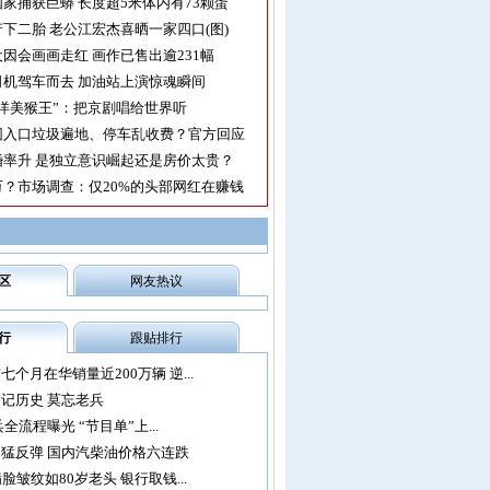
家捕获巨蟒 长度超5米体内有73颗蛋
下二胎 老公江宏杰喜晒一家四口(图)
因会画画走红 画作已售出逾231幅
机驾车而去 加油站上演惊魂瞬间
洋美猴王”：把京剧唱给世界听
园入口垃圾遍地、停车乱收费？官方回应
率升 是独立意识崛起还是房价太贵？
？市场调查：仅20%的头部网红在赚钱
区
网友热议
行
跟贴排行
个月在华销量近200万辆 逆...
记历史 莫忘老兵
兵全流程曝光 “节目单”上...
猛反弹 国内汽柴油价格六连跌
脸皱纹如80岁老头 银行取钱...