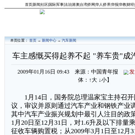
首页
|
新闻
|
社区
|
国际
|
军事
|
法治
|
港澳
|
台湾
|
侨网
|
华人
|
侨界
|
华报
|
华教
|
财经
|
本页位置：
首页
→
新闻中心
→
汽车新闻
车主感慨买得起养不起 "养车贵"成
2009年01月16日 09:43 来源：中国青年报
发
体：
↑大
↓小
】
1月14日，国务院总理温家宝主持召开
议，审议并原则通过汽车产业和钢铁产业
其中汽车产业振兴规划中最引人注目的政策是
1月20日至12月31日，对1.6升及以下排量
征收车辆购置税；从2009年3月1日至12月