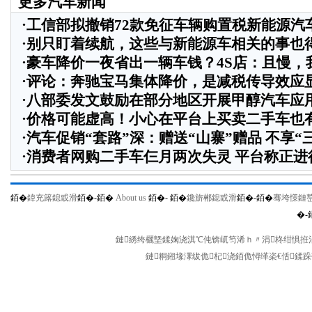
更多汽车新闻
·
工信部拟撤销72款免征车辆购置税新能源汽
·
别只盯着续航，这些与新能源车相关的事也
·
豪车降价一夜省出一辆车钱？4S店：且慢，
·
评论：奔驰宝马集体降价，是减税传导效应
·
八部委发文鼓励在部分地区开展甲醇汽车应
·
价格可能虚高！小心在平台上买卖二手车也有
·
汽车促销“套路”深：赠送“山寨”赠品 不享“
·
消费者网购二手车仨月两次失灵 平台称正进
銆�
鍏充簬鎴戜滑
銆�-
銆�
About us
銆�-
銆�
鑱旂郴鎴戜滑
銆�-
銆�
骞垮憡鏈
�-
鏈綉绔欐墍鍒婅浇淇℃伅锛屼笉浠ｈ〃涓柊绀惧拰涓
鏈粡鎺堟潈绂佹杞浇銆佹憳缂栥€佸