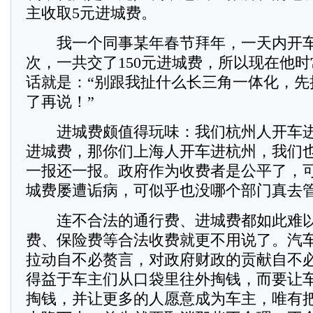
主收取5元进城费。
我一个同事某年春节拜年，一天内开车
次，一共交了150元进城费，所以现在他
话就是：“别跟我扯什么长三角一体化，先
了再说！”
进城费颇值得玩味：我们杭州人开车进
进城费，那你们上海人开车进杭州，我们
一报还一报。政府作为收费者是公平了，
城费屡遭诟病，可似乎也没哪个部门真去
连不合法的通行费、进城费都如此难以
费、保险费等合法收费就更不用说了。汽
拉动自不必赘言，对政府财政的贡献自不
得益于车主们从口袋里往外掏钱，而要让
掏钱，并让更多的人愿意成为车主，唯有