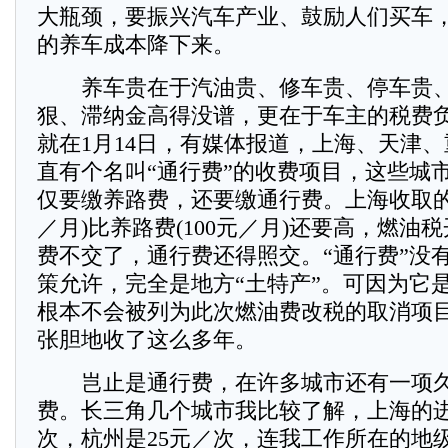
大瓶颈，要振兴汽车产业、鼓励人们买车
的养车成本降下来。
养车贵在于汽油贵、修车贵、停车贵、
狠、滞纳金高得没谱，更在于车主的税费
就在1月14日，有媒体报道，上海、天津
直有个名叫“通行费”的收费项目，这些城
仅要缴养路费，还要缴通行费。上海收取的通
／月)比养路费(100元／月)还要高，燃油
费不交了，通行费还得照交。“通行费”没
策允许，完全是地方“土特产”。可因为它
根本不会被列为此次燃油费改税的取消项
张胆地收了这么多年。
岂止是通行费，在许多城市还有一项久
费。长三角几个城市我比较了解，上海的进
次，杭州是25元／次，连我工作所在的地