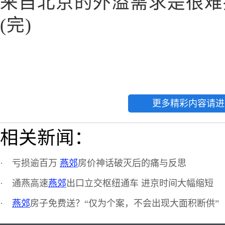
来自北京的外溢需求是很难
(完)
更多精彩内容请进
相关新闻：
·
亏损逾百万
燕郊
房价神话破灭后的痛与反思
·
通燕高速
燕郊
出口立交枢纽通车 进京时间大幅缩短
·
燕郊
房子免费送？“仅为个案，不会出现大面积断供”