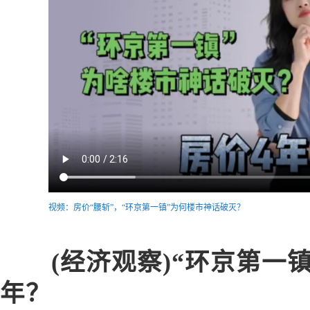
视频：房价“腰斩”，“环京第一镇”为何楼市神话破灭？
(经济观察)“环京第一
年？