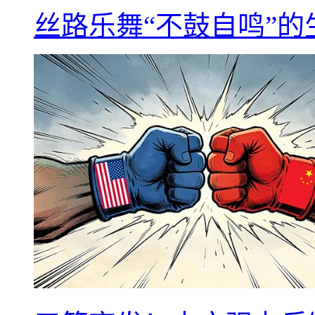
丝路乐舞“不鼓自鸣”