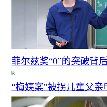
菲尔兹奖“0”的突破背
“梅姨案”被拐儿童父