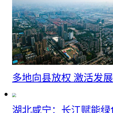
多地向县放权 激活发
湖北咸宁：长江赋能绿