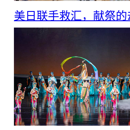
美日联手救汇，献祭的