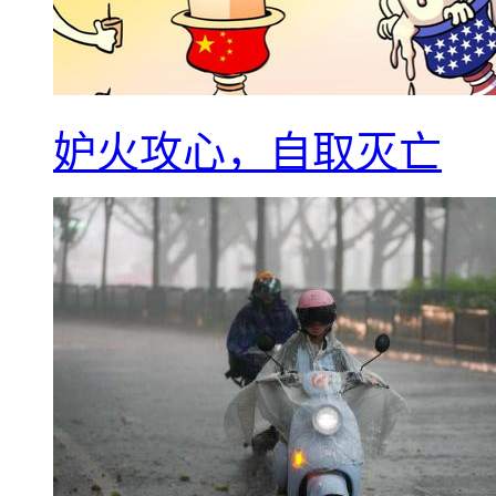
妒火攻心，自取灭亡