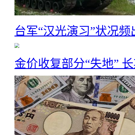
台军“汉光演习”状况频
金价收复部分“失地” 