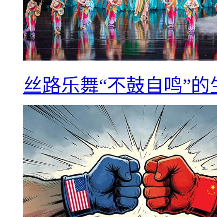
丝路乐舞“不鼓自鸣”