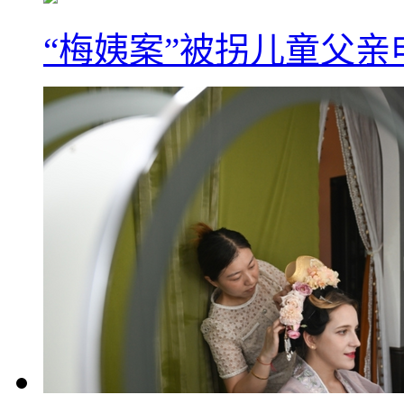
“梅姨案”被拐儿童父