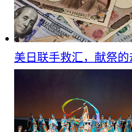
美日联手救汇，献祭的