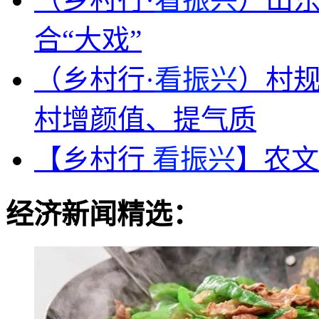
合“大戏”
（乡村行·
看振兴
）村规
村增颜值、提气质
【乡村行
看振兴
】农文
经济新闻精选：