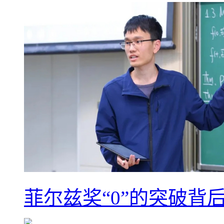
菲尔兹奖“0”的突破背