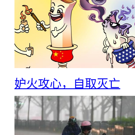
妒火攻心，自取灭亡