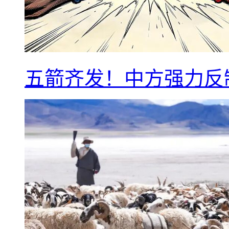
五箭齐发！中方强力反