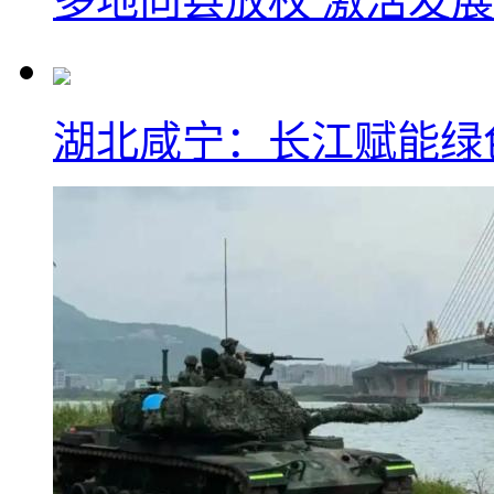
多地向县放权 激活发
湖北咸宁：长江赋能绿