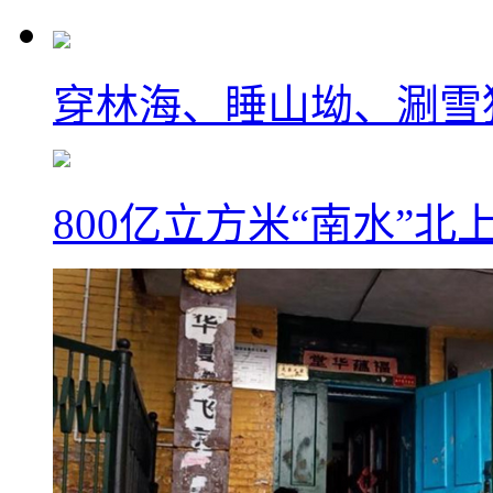
穿林海、睡山坳、涮雪
800亿立方米“南水”北