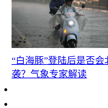
“白海豚”登陆后是否会
袭？气象专家解读