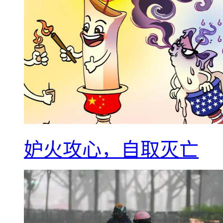
妒火攻心，自取灭亡