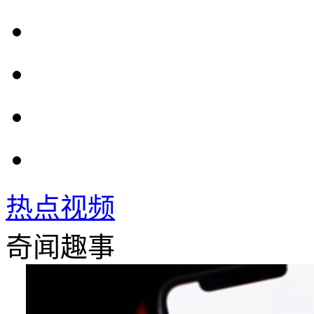
热点视频
奇闻趣事