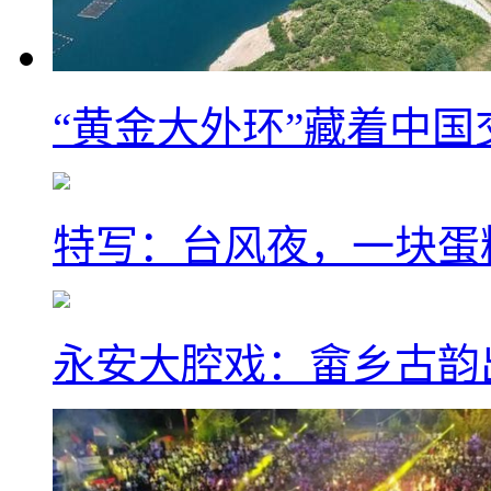
“黄金大外环”藏着中
特写：台风夜，一块蛋
永安大腔戏：畲乡古韵