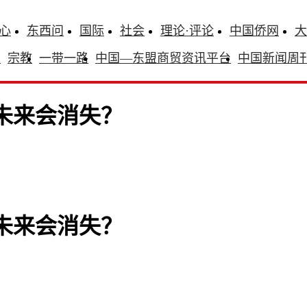
心
东西问
国际
社会
理论·评论
中国侨网
大
识
宗教
一带一路
中国—东盟商贸资讯平台
中国新闻周
”未来会消失？
”未来会消失？