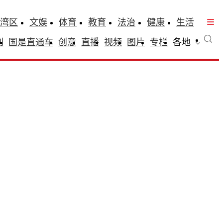
湾区
文娱
体育
教育
法治
健康
生活
刊
国是直通车
创意
直播
视频
图片
专栏
各地