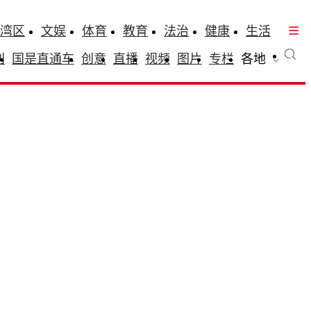
湾区
文娱
体育
教育
法治
健康
生活
刊
国是直通车
创意
直播
视频
图片
专栏
各地