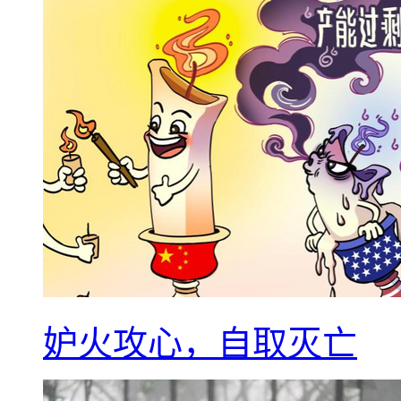
妒火攻心，自取灭亡