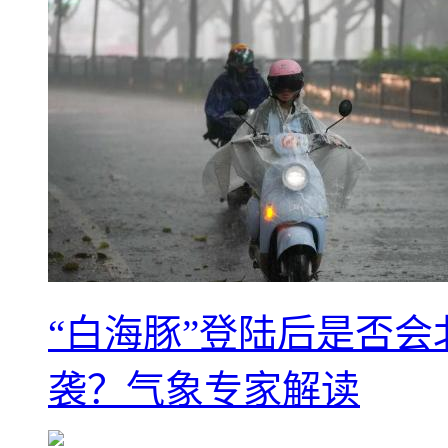
“白海豚”登陆后是否会
袭？气象专家解读