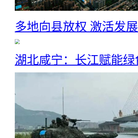
多地向县放权 激活发
湖北咸宁：长江赋能绿