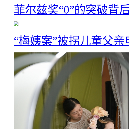
菲尔兹奖“0”的突破背
“梅姨案”被拐儿童父