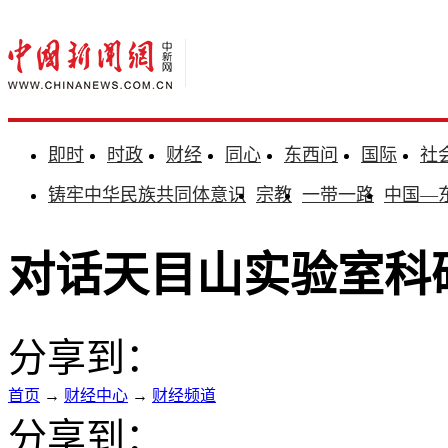
即时
时政
财经
同心
东西问
国际
社
铸牢中华民族共同体意识
宗教
一带一路
中国—
对话天目山实验室科
分享到：
首页
→
财经中心
→
财经频道
分享到：