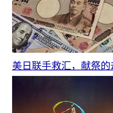
美日联手救汇，献祭的