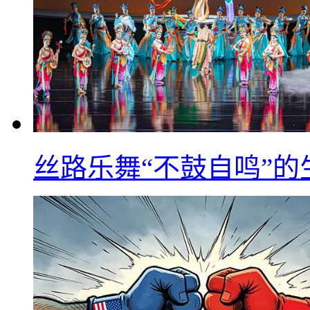
丝路乐舞“不鼓自鸣”