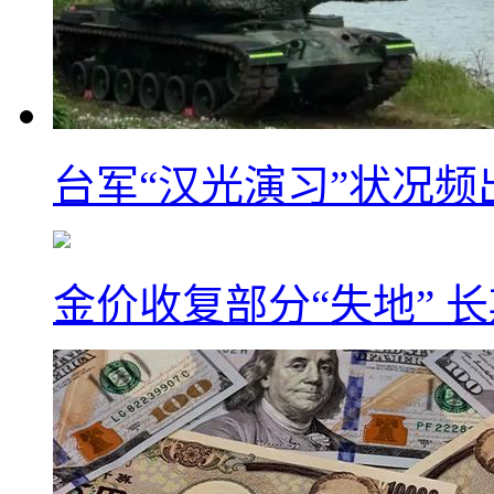
台军“汉光演习”状况频
金价收复部分“失地” 