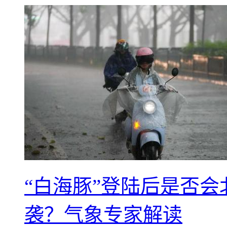
“白海豚”登陆后是否会
袭？气象专家解读