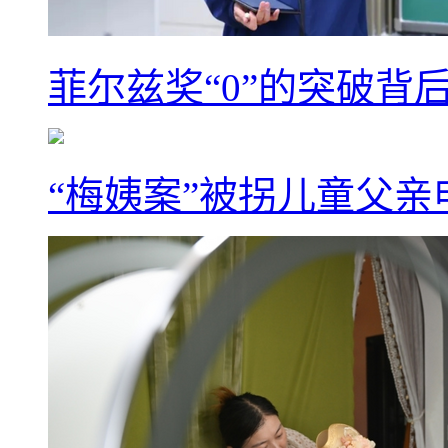
菲尔兹奖“0”的突破背
“梅姨案”被拐儿童父