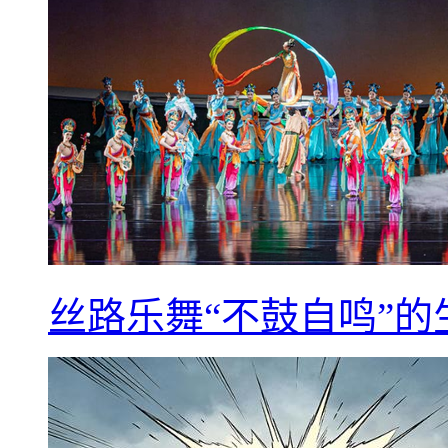
丝路乐舞“不鼓自鸣”