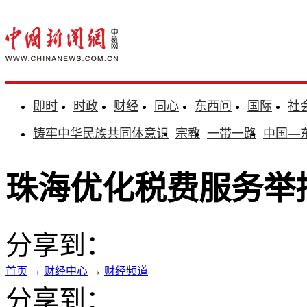
即时
时政
财经
同心
东西问
国际
社
铸牢中华民族共同体意识
宗教
一带一路
中国—
珠海优化税费服务举
分享到：
首页
→
财经中心
→
财经频道
分享到：