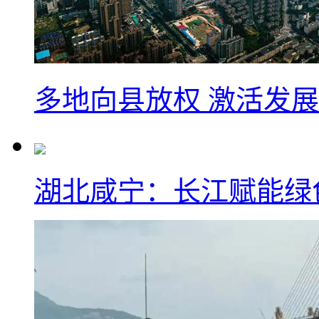
多地向县放权 激活发
湖北咸宁：长江赋能绿