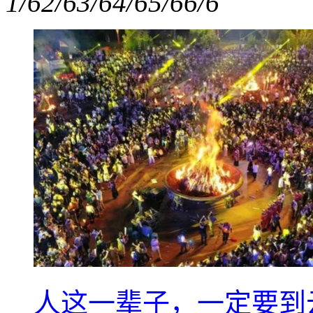
1/6
2/6
3/6
4/6
5/6
6/6
人这一辈子，一定要到