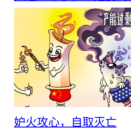
妒火攻心，自取灭亡