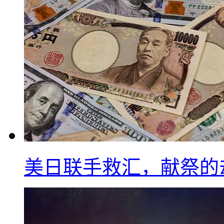
美日联手救汇，献祭的