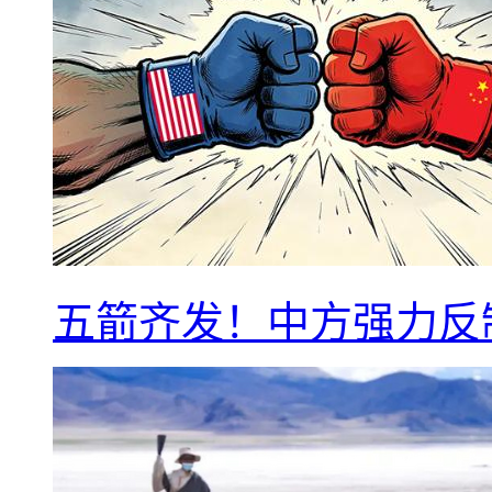
五箭齐发！中方强力反