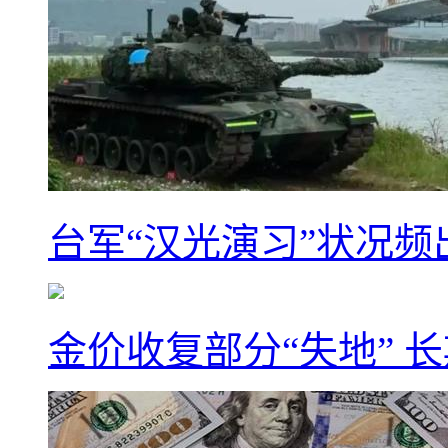
台军“汉光演习”状况频
金价收复部分“失地” 