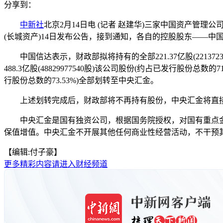
分享到：
中新社
北京2月14日电 (记者 赵建华)三家中国资产管
(长城资产)14日发布公告，接到通知，各自的控股股东——中
中国信达表示，财政部拟将持有的全部221.37亿股(22137
488.3亿股(48829977540股)该公司股份(约占已发行股份总
行股份总数的73.53%)全部划转至中央汇金。
上述划转完成后，财政部将不再持有股份，中央汇金将直接
中央汇金是国有独资公司，根据国务院授权，对国有重点金
保值增值。中央汇金不开展其他任何商业性经营活动，不干预其
【编辑:付子豪】
更多精彩内容请进入财经频道