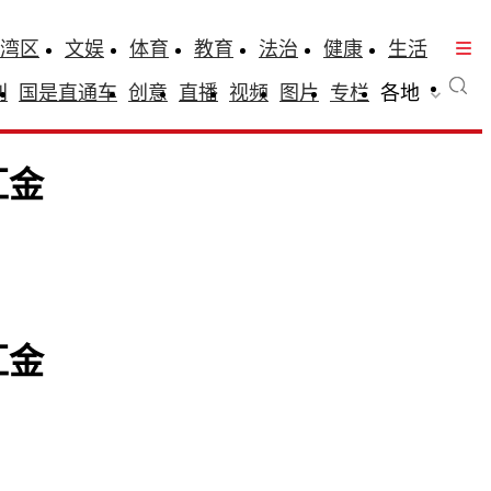
湾区
文娱
体育
教育
法治
健康
生活
刊
国是直通车
创意
直播
视频
图片
专栏
各地
汇金
汇金