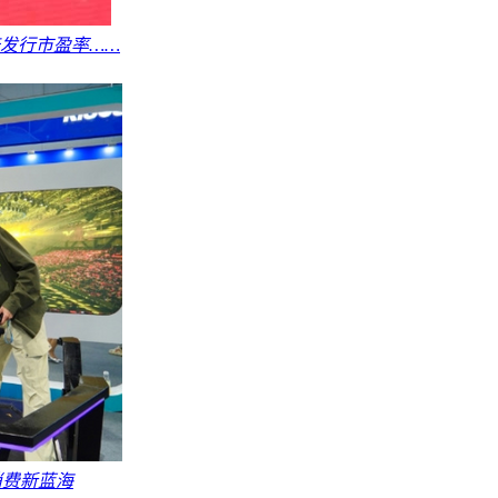
倍发行市盈率……
消费新蓝海