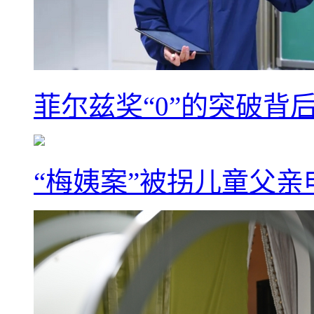
菲尔兹奖“0”的突破背
“梅姨案”被拐儿童父