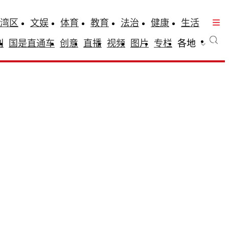
湾区
文娱
体育
教育
法治
健康
生活
刊
国是直通车
创意
直播
视频
图片
专栏
各地