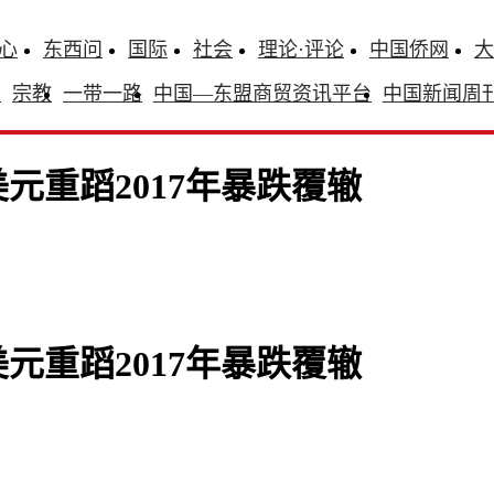
心
东西问
国际
社会
理论·评论
中国侨网
大
识
宗教
一带一路
中国—东盟商贸资讯平台
中国新闻周
元重蹈2017年暴跌覆辙
元重蹈2017年暴跌覆辙