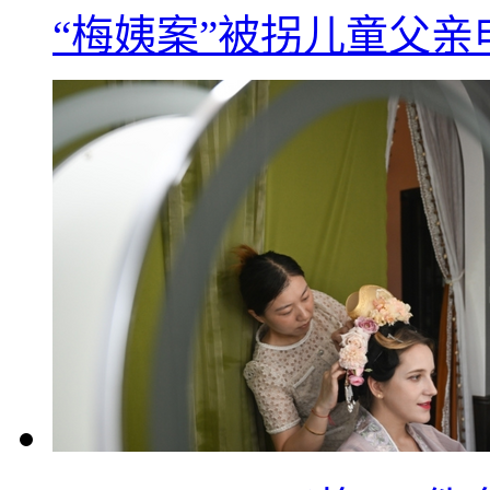
“梅姨案”被拐儿童父