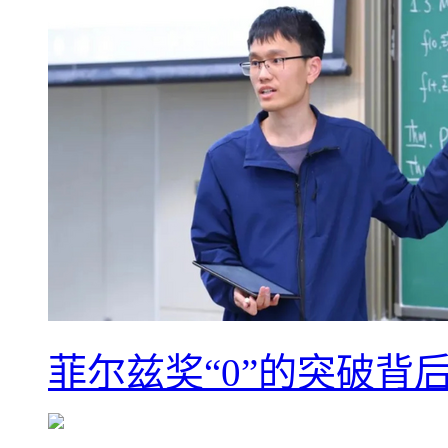
菲尔兹奖“0”的突破背