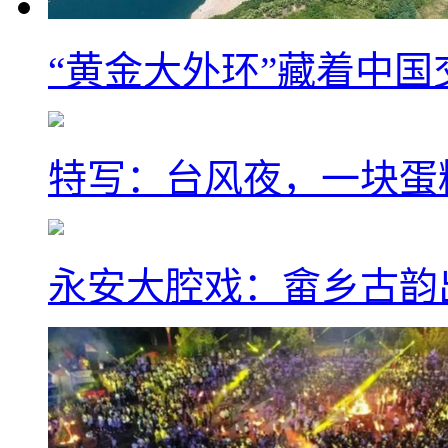
“黄金大外环”藏着中
特写：台风夜，一块蛋
永安大腔戏：畲乡古韵