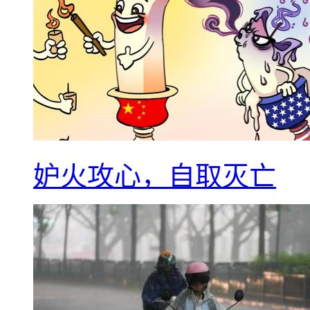
妒火攻心，自取灭亡