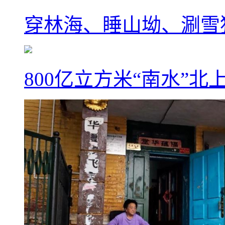
穿林海、睡山坳、涮雪
800亿立方米“南水”北