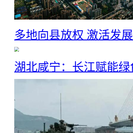
多地向县放权 激活发
湖北咸宁：长江赋能绿