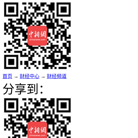
首页
→
财经中心
→
财经频道
分享到：