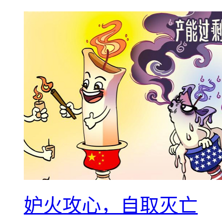
妒火攻心，自取灭亡