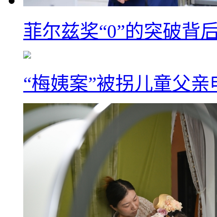
菲尔兹奖“0”的突破背
“梅姨案”被拐儿童父