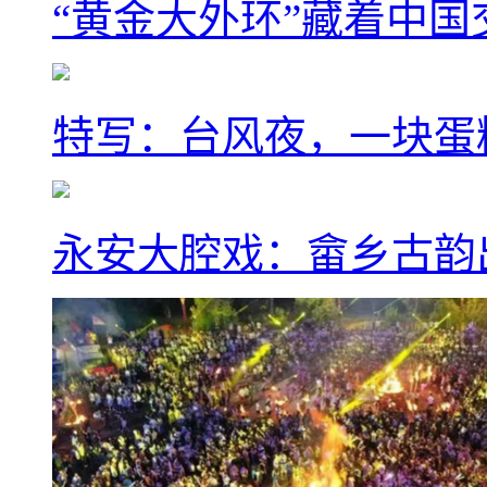
“黄金大外环”藏着中
特写：台风夜，一块蛋
永安大腔戏：畲乡古韵