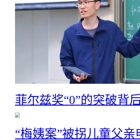
菲尔兹奖“0”的突破背
“梅姨案”被拐儿童父