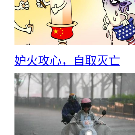
妒火攻心，自取灭亡