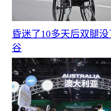
昏迷了10多天后双腿没
谷