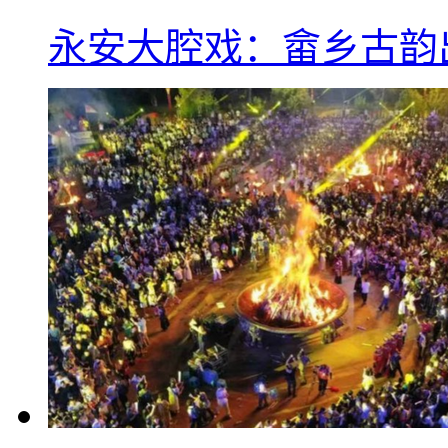
永安大腔戏：畲乡古韵