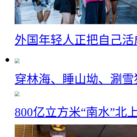
外国年轻人正把自己活成
穿林海、睡山坳、涮雪
800亿立方米“南水”北