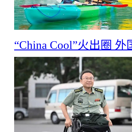
“China Cool”火