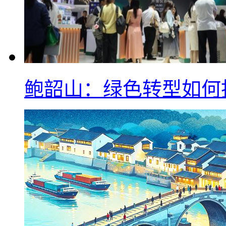
鲍韶山：绿色转型如何