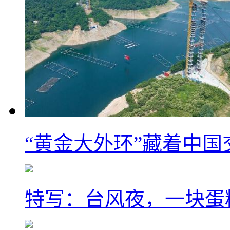
“黄金大外环”藏着中
特写：台风夜，一块蛋