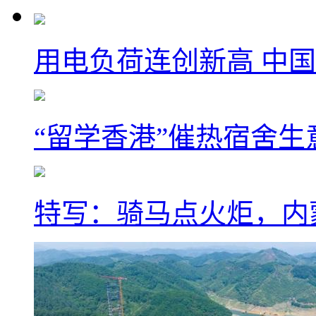
用电负荷连创新高 中国
“留学香港”催热宿舍生
特写：骑马点火炬，内