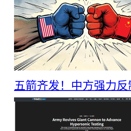
五箭齐发！中方强力反