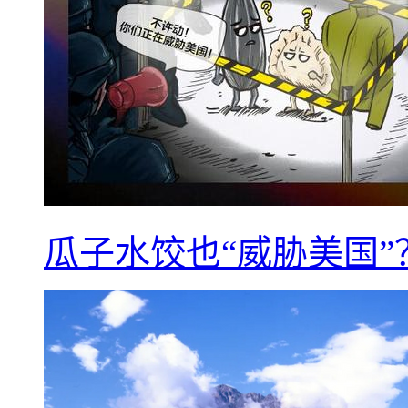
瓜子水饺也“威胁美国”