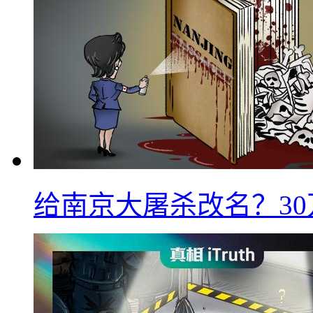
给南京大屠杀改名？3