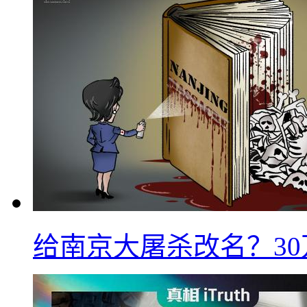
给南京大屠杀改名？3