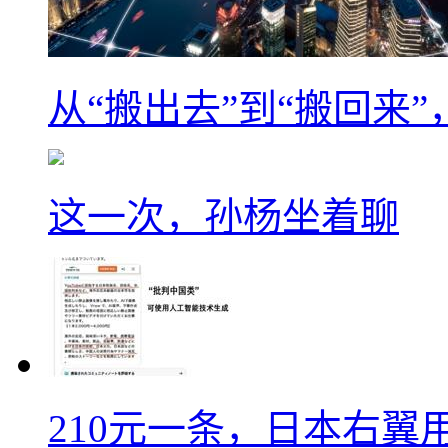
从“搬出去”到“搬回来
这一次，孙杨坐着聊
210元一条，日本右翼