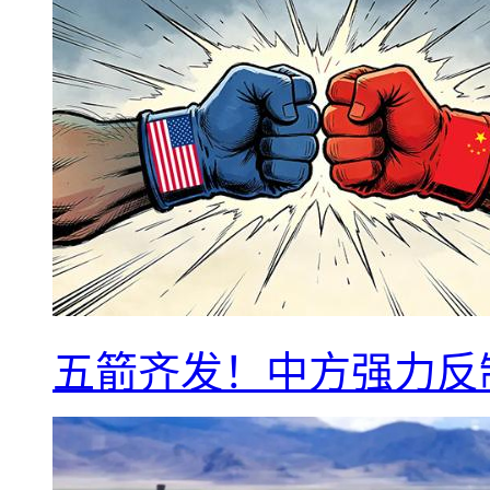
五箭齐发！中方强力反