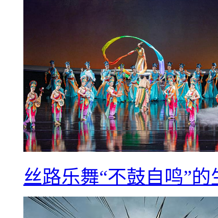
丝路乐舞“不鼓自鸣”