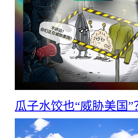
瓜子水饺也“威胁美国”