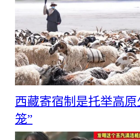
西藏寄宿制是托举高原
笼”