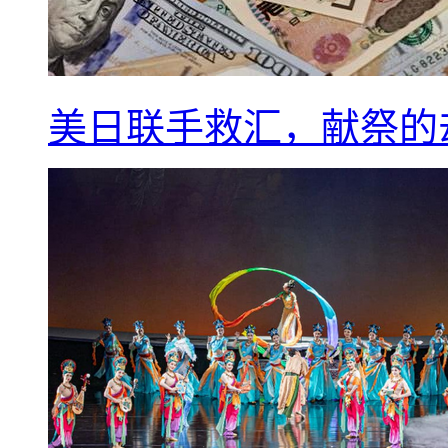
美日联手救汇，献祭的