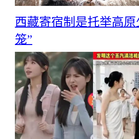
西藏寄宿制是托举高原
笼”