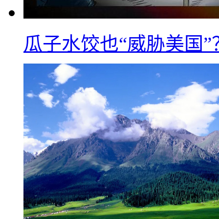
瓜子水饺也“威胁美国”