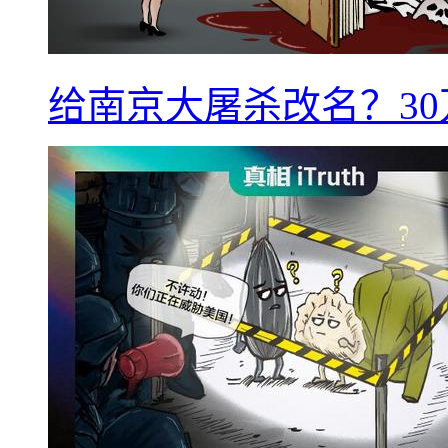
给南京大屠杀改名？3