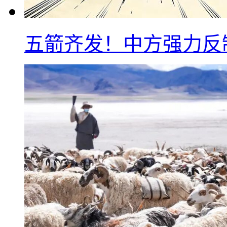
五箭齐发！中方强力反