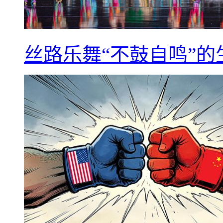
丝路乐舞“不鼓自鸣”