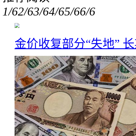
1/6
2/6
3/6
4/6
5/6
6/6
金价收复部分“失地” 