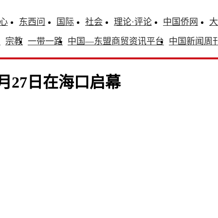
心
东西问
国际
社会
理论·评论
中国侨网
大
识
宗教
一带一路
中国—东盟商贸资讯平台
中国新闻周
9月27日在海口启幕