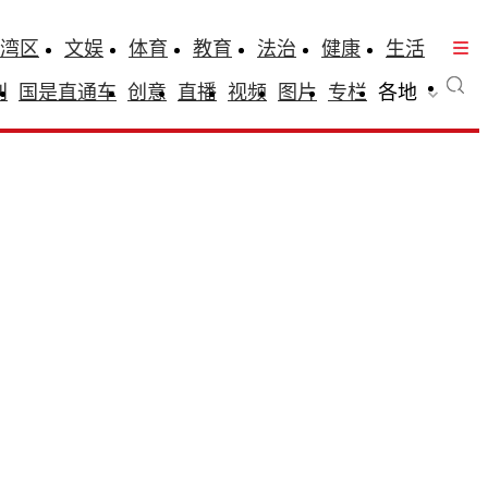
湾区
文娱
体育
教育
法治
健康
生活
刊
国是直通车
创意
直播
视频
图片
专栏
各地